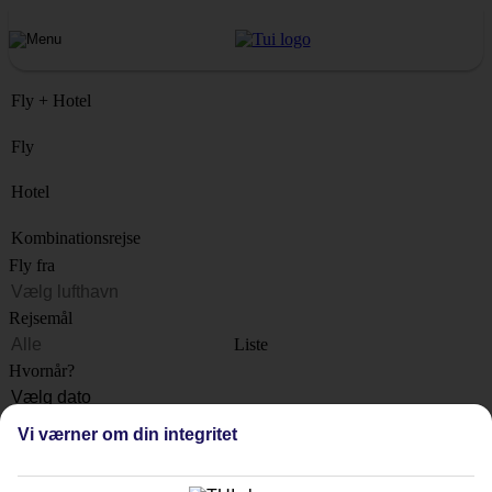
Fly + Hotel
Fly
Hotel
Kombinationsrejse
Fly fra
Rejsemål
Liste
Hvornår?
Hvor længe?
Vi værner om din integritet
1 uge
Antal rejsende