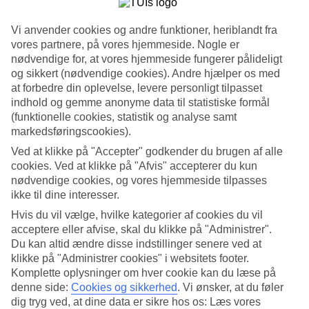
Søg
Vi anvender cookies og andre funktioner, heriblandt fra
vores partnere, på vores hjemmeside. Nogle er
nødvendige for, at vores hjemmeside fungerer pålideligt
og sikkert (nødvendige cookies). Andre hjælper os med
Du er på nuværende tidspunkt på
at forbedre din oplevelse, levere personligt tilpasset
indhold og gemme anonyme data til statistiske formål
Hjem
(funktionelle cookies, statistik og analyse samt
Rejse
Vietnam
markedsføringscookies).
Afbudsrejser
Ved at klikke på "Accepter" godkender du brugen af alle
cookies. Ved at klikke på "Afvis" accepterer du kun
Afbudsrejser til Vietnam
nødvendige cookies, og vores hjemmeside tilpasses
ikke til dine interesser.
Her finder du vores afbudsrejser til
Vietnam
. Smidige og billige
Hvis du vil vælge, hvilke kategorier af cookies du vil
pakkerejser, der bringer dig til varmen. På nogle af vores
acceptere eller afvise, skal du klikke på "Administrer".
afbudsrejser indgår
All Inclusive
, mens andre tilbud er mere
Du kan altid ændre disse indstillinger senere ved at
spartanske – her findes noget for enhver smag og pengepung
klikke på "Administrer cookies" i websitets footer.
Komplette oplysninger om hver cookie kan du læse på
Hoteltips
denne side:
Cookies og sikkerhed
.
Vi ønsker, at du føler
dig tryg ved, at dine data er sikre hos os: Læs vores
Fly + Hotel
Kun hotel