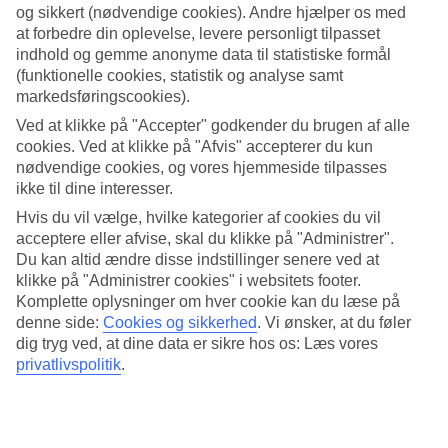
og sikkert (nødvendige cookies). Andre hjælper os med
Søg
at forbedre din oplevelse, levere personligt tilpasset
indhold og gemme anonyme data til statistiske formål
(funktionelle cookies, statistik og analyse samt
markedsføringscookies).
Du er på nuværende tidspunkt på
Ved at klikke på "Accepter" godkender du brugen af alle
cookies. Ved at klikke på "Afvis" accepterer du kun
Hjem
nødvendige cookies, og vores hjemmeside tilpasses
Rejse
ikke til dine interesser.
USA
Florida
Hvis du vil vælge, hvilke kategorier af cookies du vil
Fort Lauderdale
acceptere eller afvise, skal du klikke på "Administrer".
All Inclusive
Du kan altid ændre disse indstillinger senere ved at
klikke på "Administrer cookies" i websitets footer.
All Inclusive i Fort Lauderdale
Komplette oplysninger om hver cookie kan du læse på
denne side:
Cookies og sikkerhed
.
Vi ønsker, at du føler
Mere i samme kategori
dig tryg ved, at dine data er sikre hos os: Læs vores
privatlivspolitik
.
All Inclusive Miami
All Inclusive i Orlando
All Inclusive i New Orleans
All Inclusive Florida