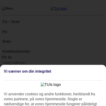
Fly + Hotel
Fly
Hotel
Kombinationsrejse
Fly fra
Rejsemål
Vi værner om din integritet
Liste
Hvornår?
Hvor længe?
Vi anvender cookies og andre funktioner, heriblandt fra
1 uge
vores partnere, på vores hjemmeside. Nogle er
Antal rejsende
nødvendige for, at vores hjemmeside fungerer pålideligt