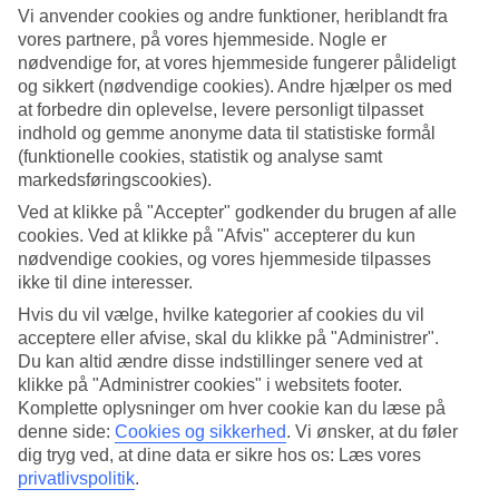
Vi anvender cookies og andre funktioner, heriblandt fra
Søg
vores partnere, på vores hjemmeside. Nogle er
nødvendige for, at vores hjemmeside fungerer pålideligt
og sikkert (nødvendige cookies). Andre hjælper os med
at forbedre din oplevelse, levere personligt tilpasset
indhold og gemme anonyme data til statistiske formål
Du er på nuværende tidspunkt på
(funktionelle cookies, statistik og analyse samt
Hjem
markedsføringscookies).
Rejse
Tyrkiet
Ved at klikke på "Accepter" godkender du brugen af alle
Istanbul
cookies. Ved at klikke på "Afvis" accepterer du kun
Billige rejser
nødvendige cookies, og vores hjemmeside tilpasses
ikke til dine interesser.
Billige rejser til Istanbul
Hvis du vil vælge, hvilke kategorier af cookies du vil
acceptere eller afvise, skal du klikke på "Administrer".
Her finder du alle vores billige
rejser til Istanbul
. Vi tilbyder et bredt
Du kan altid ændre disse indstillinger senere ved at
udvalg af prisvenlige hoteller, hvor du kan nyde en spændende
klikke på "Administrer cookies" i websitets footer.
storbyferie uden at sprænge budgettet. At booke en billig rejse til
Komplette oplysninger om hver cookie kan du læse på
Istanbul giver dig mulighed for at udforske byens rige historie,
denne side:
Cookies og sikkerhed
.
Vi ønsker, at du føler
farverige basarer og fantastiske madkultur til en god pris.
dig tryg ved, at dine data er sikre hos os: Læs vores
privatlivspolitik
.
Hoteltips