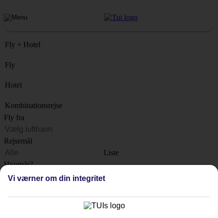
Fly + Hotel
Fly
Hotel
Kombinationsrejse
Fly fra
Rejsemål
Liste
Hvornår?
Vi værner om din integritet
Hvor længe?
1 uge
Antal rejsende