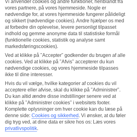
Vi anvender cookies og andre funktioner, heriblandt fra
vores partnere, på vores hjemmeside. Nogle er
Søg
nødvendige for, at vores hjemmeside fungerer pålideligt
og sikkert (nødvendige cookies). Andre hjælper os med
at forbedre din oplevelse, levere personligt tilpasset
indhold og gemme anonyme data til statistiske formål
Du er på nuværende tidspunkt på
(funktionelle cookies, statistik og analyse samt
markedsføringscookies).
Hjem
Rejse
Ved at klikke på "Accepter" godkender du brugen af alle
Tyrkiet
cookies. Ved at klikke på "Afvis" accepterer du kun
Istanbul
nødvendige cookies, og vores hjemmeside tilpasses
Afbudsrejser
ikke til dine interesser.
Afbudsrejser til Istanbul
Hvis du vil vælge, hvilke kategorier af cookies du vil
acceptere eller afvise, skal du klikke på "Administrer".
Du kan altid ændre disse indstillinger senere ved at
Her finder du vores afbudsrejser til
Istanbul
, altså nemme og billige
klikke på "Administrer cookies" i websitets footer.
rejser til Istanbul
for dig, der søger en rejse med kort varsel. Her er
Komplette oplysninger om hver cookie kan du læse på
der noget for enhver smag og pengepung, så du kan finde netop din
denne side:
Cookies og sikkerhed
.
Vi ønsker, at du føler
bedste last minute-rejse til Istanbul!
dig tryg ved, at dine data er sikre hos os: Læs vores
Hoteltips
privatlivspolitik
.