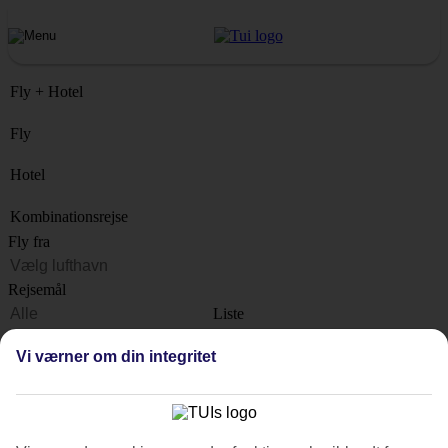
Fly + Hotel
Fly
Hotel
Kombinationsrejse
Fly fra
Rejsemål
Liste
Hvornår?
Vi værner om din integritet
Hvor længe?
1 uge
Antal rejsende