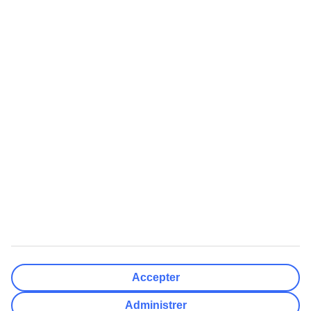
Lufthavne
Nulstil
Færdig
Rejsemål
Nulstil
Færdig
Afrejsedato
Ma
Ti
On
To
Fr
Lø
Sø
Hvor fleksibel er din afrejsedato?
Kun valgt dato
+/- 3 Dage
+/- 7 Dage
+/- 14 Dage
Nulstil
Færdig
Antal rejsende
Antal værelser
Vælg for mig
Accepter
Voksne
2
Administrer