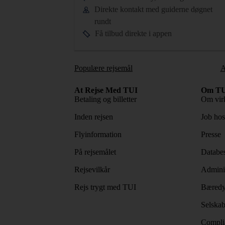
Direkte kontakt med guiderne døgnet
rundt
Få tilbud direkte i appen
Populære rejsemål
A
At Rejse Med TUI
Om TU
Betaling og billetter
Om vir
Inden rejsen
Job ho
Flyinformation
Presse
På rejsemålet
Databes
Rejsevilkår
Adminis
Rejs trygt med TUI
Bæredy
Selskab
Complia