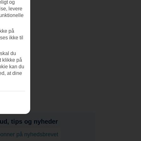
ligt og
se, levere
unktionelle
ikke på
es ikke til
 skal du
t klikke på
okie kan du
ed, at dine
bud, tips og nyheder
onner på nyhedsbrevet