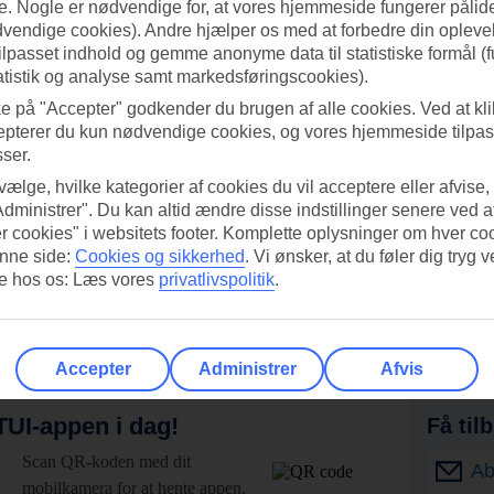
. Nogle er nødvendige for, at vores hjemmeside fungerer pålide
dvendige cookies). Andre hjælper os med at forbedre din oplevel
tilpasset indhold og gemme anonyme data til statistiske formål (f
atistik og analyse samt markedsføringscookies).
ke på "Accepter" godkender du brugen af alle cookies. Ved at kl
epterer du kun nødvendige cookies, og vores hjemmeside tilpass
sser.
 vælge, hvilke kategorier af cookies du vil acceptere eller afvise,
Administrer". Du kan altid ændre disse indstillinger senere ved a
r cookies" i websitets footer. Komplette oplysninger om hver co
nne side:
Cookies og sikkerhed
.
Vi ønsker, at du føler dig tryg v
re hos os: Læs vores
privatlivspolitik
.
Accepter
Administrer
Afvis
UI-appen i dag!
Få til
Scan QR-koden med dit
Ab
mobilkamera for at hente appen.