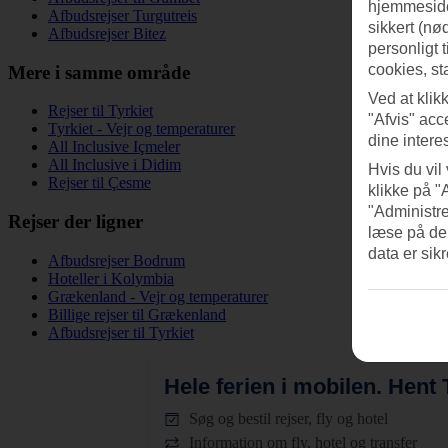
hjemmeside
Afbudsrejser Turgutreis
sikkert (nø
Afbudsrejser Bitez
personligt 
cookies, st
Mere i samme område
Ved at klik
Rejser til Tyrkiet
"Afvis" acc
Tyrkiet - Vejr og temperaturer
dine intere
All Inclusive Içmeler
All Inclusive i Didim
Hvis du vil
Rejser til Çesme
klikke på "
"Administre
Rejser der ligner
læse på de
data er sik
Afbudsrejser Bodrum
Hoteller i Kolymbia
Grækenland - Vejr og temperaturer
Billige rejser til Grækenland
Afbudsrejser til Tyrkiet
Hele ferien i mobilen.
Hent T
Søg og bestil rejser, fly og hotel
Information om fly, hotel og transfer