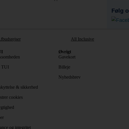
Følg o
fbudsrejser
All Inclusive
I
Øvrigt
ksomheden
Gavekort
s TUI
Billeje
Nyhedsbrev
kyttelse & sikkerhed
trer cookies
gtighed
er
nce og integritet