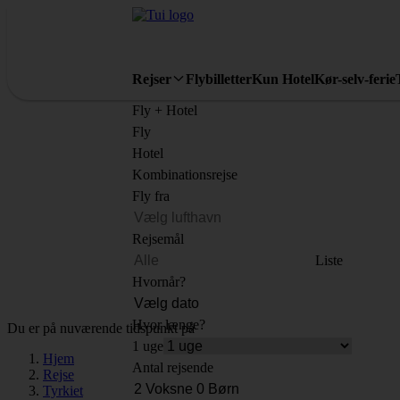
Rejser
Flybilletter
Kun Hotel
Kør-selv-ferie
Fly + Hotel
Fly
Hotel
Kombinationsrejse
Fly fra
Rejsemål
Liste
Hvornår?
Hvor længe?
Du er på nuværende tidspunkt på
1 uge
Hjem
Antal rejsende
Rejse
Tyrkiet