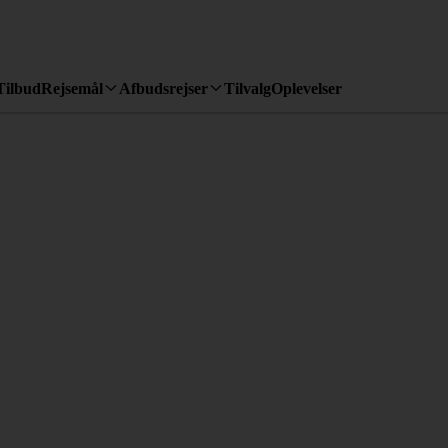
Tilbud
Rejsemål
Afbudsrejser
Tilvalg
Oplevelser