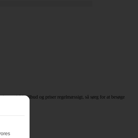
 opdateres både tilbud og priser regelmæssigt, så sørg for at besøge
vores