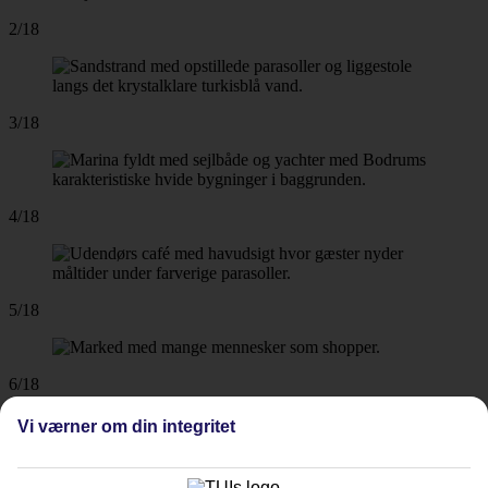
2/18
3/18
4/18
5/18
6/18
Vi værner om din integritet
7/18