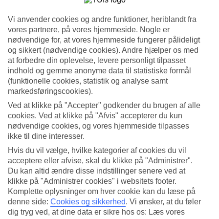
Vi anvender cookies og andre funktioner, heriblandt fra
8/18
vores partnere, på vores hjemmeside. Nogle er
nødvendige for, at vores hjemmeside fungerer pålideligt
og sikkert (nødvendige cookies). Andre hjælper os med
at forbedre din oplevelse, levere personligt tilpasset
9/18
indhold og gemme anonyme data til statistiske formål
(funktionelle cookies, statistik og analyse samt
markedsføringscookies).
10/18
Ved at klikke på "Accepter" godkender du brugen af alle
cookies. Ved at klikke på "Afvis" accepterer du kun
nødvendige cookies, og vores hjemmeside tilpasses
ikke til dine interesser.
11/18
Hvis du vil vælge, hvilke kategorier af cookies du vil
acceptere eller afvise, skal du klikke på "Administrer".
Du kan altid ændre disse indstillinger senere ved at
klikke på "Administrer cookies" i websitets footer.
12/18
Komplette oplysninger om hver cookie kan du læse på
denne side:
Cookies og sikkerhed
.
Vi ønsker, at du føler
dig tryg ved, at dine data er sikre hos os: Læs vores