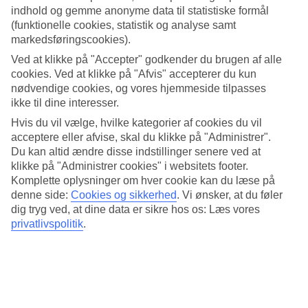
indhold og gemme anonyme data til statistiske formål
Hotellet er veldesignet og beliggenheden optimal, direkte ved en
(funktionelle cookies, statistik og analyse samt
kilometerlang strand. Foretrækker du poolbad, kan du tilbringe
dagene ved den store pool, hvor broer fører dig til snackbaren i
markedsføringscookies).
poolens midte, og videre ned til stranden.
Ved at klikke på "Accepter" godkender du brugen af alle
cookies. Ved at klikke på "Afvis" accepterer du kun
Tid til hinanden
nødvendige cookies, og vores hjemmeside tilpasses
ikke til dine interesser.
I spa-afdelingen med hamam, indendørs pool og wellnesscenter, kan
du og din partner forkæle jer selv med en række velgørende
Hvis du vil vælge, hvilke kategorier af cookies du vil
behandlinger. Er det træning der tiltrækker, er der fitness, yoga og
acceptere eller afvise, skal du klikke på "Administrer".
tennis.
Du kan altid ændre disse indstillinger senere ved at
klikke på "Administrer cookies" i websitets footer.
Kulinariske stunder
Komplette oplysninger om hver cookie kan du læse på
denne side:
Cookies og sikkerhed
.
Vi ønsker, at du føler
All Inclusive indgår i rejsens pris, og i buffetrestauranten serveres
tyrkiske specialiteter og internationalt inspirerede retter. I Culinarium
dig tryg ved, at dine data er sikre hos os: Læs vores
serveres à la carte-middage. Du kan eventuelt afslutte dagen i
privatlivspolitik
.
kaffebaren eller i Sunset Beach Bar med Middelhavet som kulisse.
Antal værelser : 230
Kort om hotellet