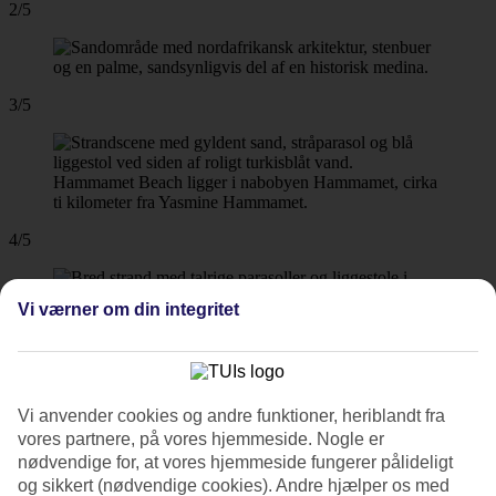
2/5
3/5
Hammamet Beach ligger i nabobyen Hammamet, cirka
ti kilometer fra Yasmine Hammamet.
4/5
Vi værner om din integritet
5/5
Vi anvender cookies og andre funktioner, heriblandt fra
vores partnere, på vores hjemmeside. Nogle er
Næste
nødvendige for, at vores hjemmeside fungerer pålideligt
og sikkert (nødvendige cookies). Andre hjælper os med