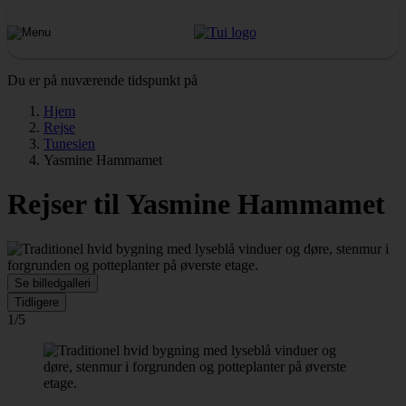
Du er på nuværende tidspunkt på
Hjem
Rejse
Tunesien
Yasmine Hammamet
Rejser til Yasmine Hammamet
Se billedgalleri
Tidligere
1/5