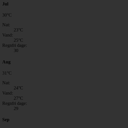
Jul
30
°
C
Nat:
23
°C
Vand:
25
°C
Regnfri dage:
30
Aug
31
°
C
Nat:
24
°C
Vand:
27
°C
Regnfri dage:
29
Sep