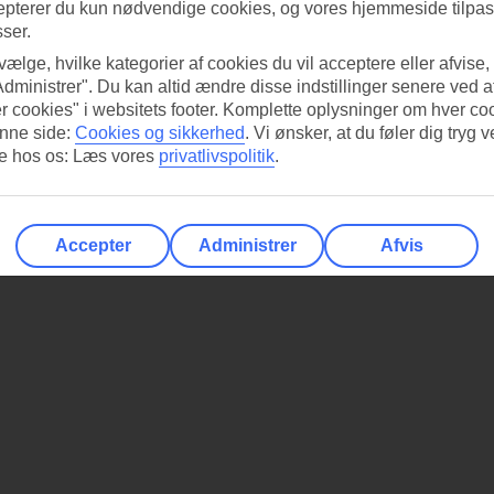
epterer du kun nødvendige cookies, og vores hjemmeside tilpass
sser.
 vælge, hvilke kategorier af cookies du vil acceptere eller afvise,
Administrer". Du kan altid ændre disse indstillinger senere ved a
r cookies" i websitets footer. Komplette oplysninger om hver co
nne side:
Cookies og sikkerhed
.
Vi ønsker, at du føler dig tryg v
re hos os: Læs vores
privatlivspolitik
.
Accepter
Administrer
Afvis