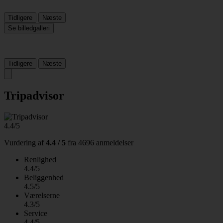
Tidligere
Næste
Se billedgalleri
Tidligere
Næste
Tripadvisor
4.4/5
Vurdering af
4.4 / 5
fra
4696 anmeldelser
Renlighed
4.4/5
Beliggenhed
4.5/5
Værelserne
4.3/5
Service
4.4/5