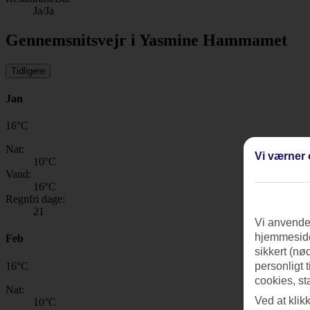
Ja/Ja
Gennemsnitsvejr i Yasmine Hammamet
Tidligere
Jan
16
°
C
Nat:
Vi værner 
10
°C
Vand:
16
°C
Regnfri dage:
21
Vi anvender
hjemmeside
Feb
sikkert (nø
16
°
C
personligt 
cookies, st
Nat:
Ved at klik
10
°C