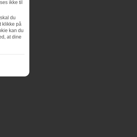
es ikke til
 skal du
t klikke på
okie kan du
ed, at dine