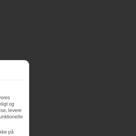
vores
ligt og
se, levere
unktionelle
ikke på