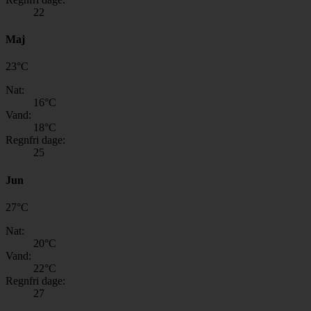
22
Maj
23
°
C
Nat:
16
°C
Vand:
18
°C
Regnfri dage:
25
Jun
27
°
C
Nat:
20
°C
Vand:
22
°C
Regnfri dage:
27