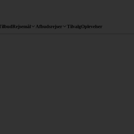
Tilbud
Rejsemål
Afbudsrejser
Tilvalg
Oplevelser