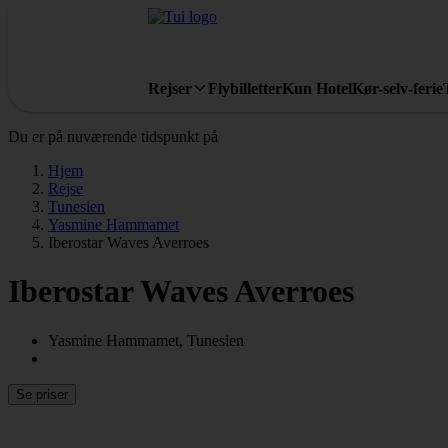
Rejser
Flybilletter
Kun Hotel
Kør-selv-ferie
Du er på nuværende tidspunkt på
Hjem
Rejse
Tunesien
Yasmine Hammamet
Iberostar Waves Averroes
Iberostar Waves Averroes
Yasmine Hammamet, Tunesien
Se priser