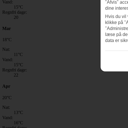
Vand:
"Afvis" acc
15
°C
dine intere
Regnfri dage:
Hvis du vil
20
klikke på "
Mar
"Administre
læse på de
18
°
C
data er sik
Nat:
11
°C
Vand:
15
°C
Regnfri dage:
22
Apr
20
°
C
Nat:
13
°C
Vand:
16
°C
Regnfri dage: