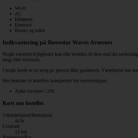
Wi-Fi
AC
Hårtørrer
Fjernsyn
Bruser og toilet
Indkvartering på Iberostar Waves Averroes
Nogle værelser/lejligheder kan ofte bestilles til flere end det sædvanl
seng eller sovesofa.
I nogle lande er en seng pr. person ikke garanteret. Værelserne har nor
Her benytter vi hotellets betegnelser for værelsestyper.
Antal værelser : 256
Kort om hotellet
Udendørspool/Børnepool
Ja/Ja
Centrum
12 km
Restaurant/Bar