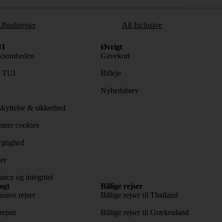
fbudsrejser
All Inclusive
I
Øvrigt
ksomheden
Gavekort
s TUI
Billeje
Nyhedsbrev
kyttelse & sikkerhed
trer cookies
gtighed
er
nce og integritet
øgt
Billige rejser
usive rejser
Billige rejser til Thailand
rejser
Billige rejser til Grækenland