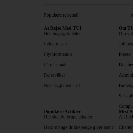
Populære rejsemål
A
At Rejse Med TUI
Om TU
Betaling og billetter
Om vir
Inden rejsen
Job ho
Flyinformation
Presse
På rejsemålet
Databes
Rejsevilkår
Adminis
Rejs trygt med TUI
Bæredy
Selskab
Complia
Populære Artikler
Mest S
Her skal du bruge adapter
All Incl
Hvor mange drikkepenge giver man?
Charter