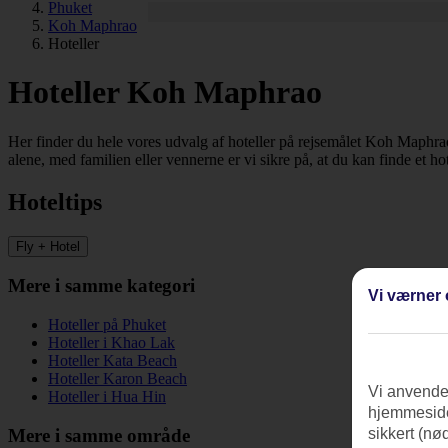
Phuket
Koh Maphrao
Hoteller
Hoteller Koh Maphrao
Her finder du hele vores udvalg af hoteller på rejsemålet Koh Maphrao.
alene, med familien eller vennerne er vi sikre på, at du kan finde et ho
Hoteltips
Fly + Hotel
Mere i samme kategori
Vi værner 
Hoteller på Phuket
Hoteller i Khao Lak
Hoteller Kata Beach
Hoteller Karon Beach
Vi anvender
Hoteller i Hua Hin
hjemmeside
Mere i samme område
sikkert (nø