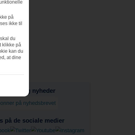
unktionelle
ikke på
es ikke til
 skal du
t klikke på
okie kan du
ed, at dine
bud, tips og nyheder
onner på nyhedsbrevet
s på de sociale medier