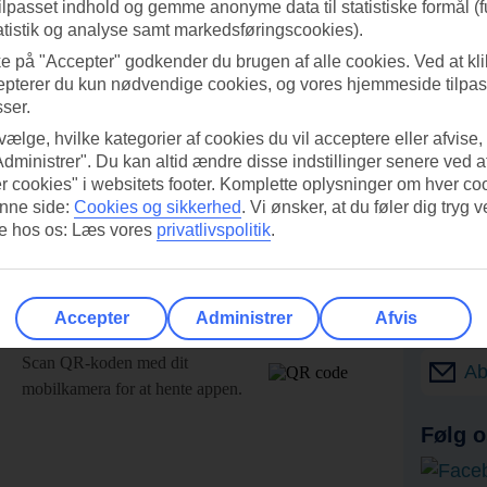
tilpasset indhold og gemme anonyme data til statistiske formål (f
atistik og analyse samt markedsføringscookies).
ke på "Accepter" godkender du brugen af alle cookies. Ved at kl
epterer du kun nødvendige cookies, og vores hjemmeside tilpass
sser.
 vælge, hvilke kategorier af cookies du vil acceptere eller afvise,
Administrer". Du kan altid ændre disse indstillinger senere ved a
r cookies" i websitets footer. Komplette oplysninger om hver co
nne side:
Cookies og sikkerhed
.
Vi ønsker, at du føler dig tryg v
re hos os: Læs vores
privatlivspolitik
.
Accepter
Administrer
Afvis
UI-appen i dag!
Få til
Scan QR-koden med dit
Ab
mobilkamera for at hente appen.
Følg o