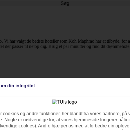
Søg
 Vi har valgt de bedste hoteller som Koh Maphrao har at tilbyde, for at 
tel der passer til netop dig. Brug et par minutter og find dit drømmehotel
om din integritet
 cookies og andre funktioner, heriblandt fra vores partnere, på 
. Nogle er nødvendige for, at vores hjemmeside fungerer pålide
dvendige cookies). Andre hjælper os med at forbedre din oplevel