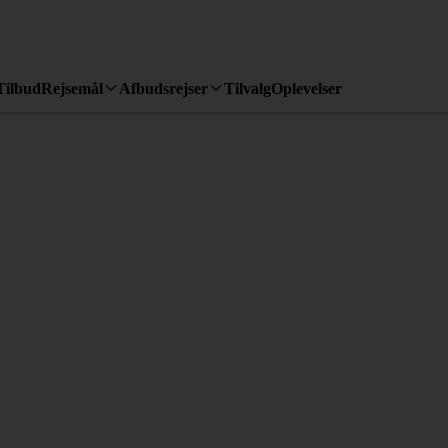
Tilbud
Rejsemål
Afbudsrejser
Tilvalg
Oplevelser