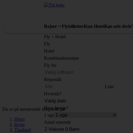
Rejser
Flybilletter
Kun Hotel
Kør-selv-ferie
Fly + Hotel
Fly
Hotel
Kombinationsrejse
Fly fra
Rejsemål
Liste
Hvornår?
Hvor længe?
Du er på nuværende tidspunkt på
1 uge
Hjem
Antal rejsende
Rejse
Thailand