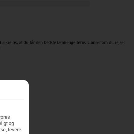
sikre os, at du får den bedste tænkelige ferie. Uanset om du rejser
.
vores
ligt og
se, levere