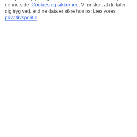
denne side:
Cookies og sikkerhed
.
Vi ønsker, at du føler
11/14
dig tryg ved, at dine data er sikre hos os: Læs vores
privatlivspolitik
.
12/14
13/14
14/14