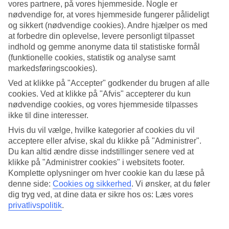
Standard
vores partnere, på vores hjemmeside. Nogle er
4/5
nødvendige for, at vores hjemmeside fungerer pålideligt
og sikkert (nødvendige cookies). Andre hjælper os med
Om hotellet
at forbedre din oplevelse, levere personligt tilpasset
indhold og gemme anonyme data til statistiske formål
WiFi
(funktionelle cookies, statistik og analyse samt
markedsføringscookies).
Moderne thailandsk design ved havet
Ved at klikke på "Accepter" godkender du brugen af alle
cookies. Ved at klikke på "Afvis" accepterer du kun
Chaweng Garden Beach Resort ligger direkte ved havet i Bo Put på
det nordøstlige Koh Samui. Hotellet er indrettet i traditionel
nødvendige cookies, og vores hjemmeside tilpasses
thailandsk stil, kombineret med moderne indslag. På hotellet er der
ikke til dine interesser.
pool, restaurant og bar.
Hvis du vil vælge, hvilke kategorier af cookies du vil
På hotellet er der:
acceptere eller afvise, skal du klikke på "Administrer".
Du kan altid ændre disse indstillinger senere ved at
WiFi
klikke på "Administrer cookies" i websitets footer.
Deponeringsboks
Komplette oplysninger om hver cookie kan du læse på
Pool og poolbar
denne side:
Cookies og sikkerhed
.
Vi ønsker, at du føler
Restaurant og bar
dig tryg ved, at dine data er sikre hos os: Læs vores
Alle værelser har:
privatlivspolitik
.
WiFi og tv
Minibar og elkedel