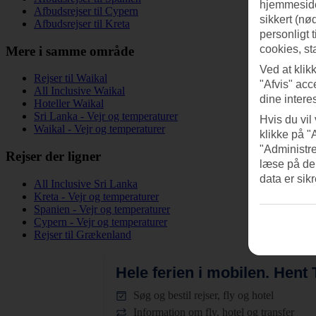
hjemmeside
Afbudsrejser til Cypern
sikkert (nø
Afbudsrejser til Kreta
personligt 
cookies, st
Mere i samme område
Ved at klik
Rejser til Waikal
"Afvis" acc
All Inclusive Waikal
dine intere
Hoteller Waikal
Sri Lanka - Vejr og temperaturer
Hvis du vil
Waikal - Vejr og temperaturer
klikke på "
"Administre
Rejser der ligner
læse på de
data er sik
All Inclusive Sri Lanka
Kreta - Vejr og temperaturer
Spanien - Vejr og temperaturer
Cypern - Vejr og temperaturer
Rejser til Grækenland
Hele ferien i mobilen.
Hent T
Søg og bestil rejser, fly og hotel
Information om fly, hotel og transfer