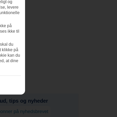
ligt og
se, levere
unktionelle
ikke på
es ikke til
 skal du
t klikke på
okie kan du
ed, at dine
bud, tips og nyheder
onner på nyhedsbrevet