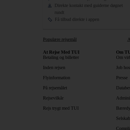
Direkte kontakt med guiderne døgnet
rundt
Få tilbud direkte i appen
Populære rejsemål
A
At Rejse Med TUI
Om TU
Betaling og billetter
Om vir
Inden rejsen
Job ho
Flyinformation
Presse
På rejsemålet
Databes
Rejsevilkår
Adminis
Rejs trygt med TUI
Bæredy
Selskab
Complia