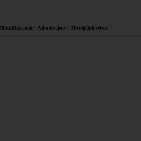
Tilbud
Rejsemål
Afbudsrejser
Tilvalg
Oplevelser