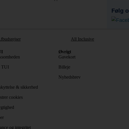
Følg o
fbudsrejser
All Inclusive
I
Øvrigt
ksomheden
Gavekort
s TUI
Billeje
Nyhedsbrev
kyttelse & sikkerhed
trer cookies
gtighed
er
nce og integritet