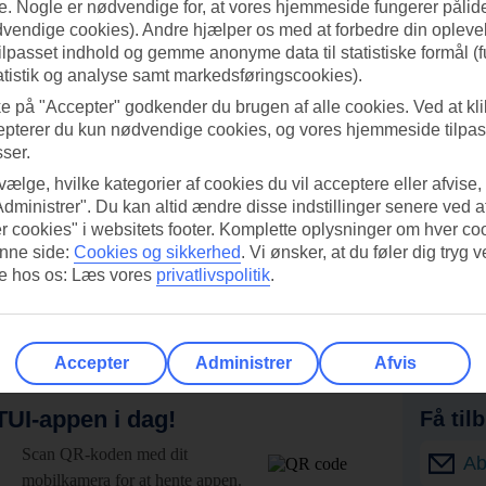
. Nogle er nødvendige for, at vores hjemmeside fungerer pålide
dvendige cookies). Andre hjælper os med at forbedre din oplevel
tilpasset indhold og gemme anonyme data til statistiske formål (f
atistik og analyse samt markedsføringscookies).
ke på "Accepter" godkender du brugen af alle cookies. Ved at kl
epterer du kun nødvendige cookies, og vores hjemmeside tilpass
sser.
 vælge, hvilke kategorier af cookies du vil acceptere eller afvise,
Administrer". Du kan altid ændre disse indstillinger senere ved a
r cookies" i websitets footer. Komplette oplysninger om hver co
nne side:
Cookies og sikkerhed
.
Vi ønsker, at du føler dig tryg v
re hos os: Læs vores
privatlivspolitik
.
Accepter
Administrer
Afvis
UI-appen i dag!
Få til
Scan QR-koden med dit
Ab
mobilkamera for at hente appen.