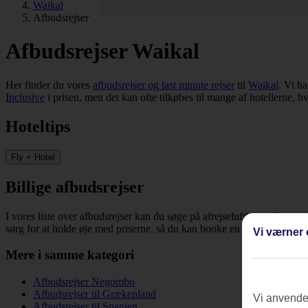
Waikal
Afbudsrejser
Afbudsrejser Waikal
Her finder du vores
afbudsrejser og last minute rejser
til
Waikal
. Vi ha
Inclusive
i prisen, men det kan ofte tilkøbes til mange af hotellerne, h
Hoteltips
Fly + Hotel
Billige afbudsrejser
I vores liste over afbudsrejser kan du søge på afrejselufthavn, dato, re
sørg for at holde øje med priserne, så du kan booke en billig rejse til 
Vi værner 
Mere i samme kategori
Afbudsrejser Negombo
Afbudsrejser til Grækenland
Vi anvender
Afbudsrejser til Spanien