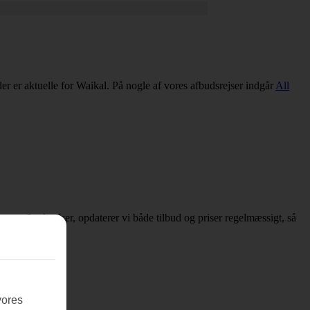
 der er aktuelle for Waikal. På nogle af vores afbudsrejser indgår
All
er om afbudsrejser, opdaterer vi både tilbud og priser regelmæssigt, så
vores