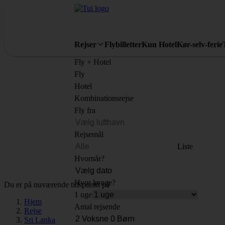
Rejser
Flybilletter
Kun Hotel
Kør-selv-ferie
Fly + Hotel
Fly
Hotel
Kombinationsrejse
Fly fra
Rejsemål
Liste
Hvornår?
Hvor længe?
Du er på nuværende tidspunkt på
1 uge
Hjem
Antal rejsende
Rejse
Sri Lanka