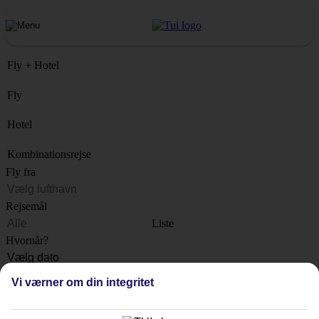
Fly + Hotel
Fly
Hotel
Kombinationsrejse
Fly fra
Rejsemål
Liste
Hvornår?
Hvor længe?
Vi værner om din integritet
1 uge
Antal rejsende