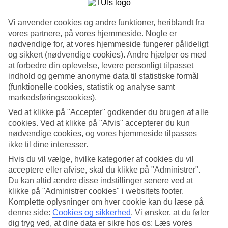
Søg
Vi anvender cookies og andre funktioner, heriblandt fra
vores partnere, på vores hjemmeside. Nogle er
nødvendige for, at vores hjemmeside fungerer pålideligt
og sikkert (nødvendige cookies). Andre hjælper os med
Du er på nuværende tidspunkt på
at forbedre din oplevelse, levere personligt tilpasset
indhold og gemme anonyme data til statistiske formål
Hjem
(funktionelle cookies, statistik og analyse samt
Rejse
Spanien
markedsføringscookies).
Mallorca
Ved at klikke på "Accepter" godkender du brugen af alle
Santa Ponsa
cookies. Ved at klikke på "Afvis" accepterer du kun
All Inclusive
nødvendige cookies, og vores hjemmeside tilpasses
ikke til dine interesser.
All Inclusive i Santa Ponsa
Hvis du vil vælge, hvilke kategorier af cookies du vil
acceptere eller afvise, skal du klikke på "Administrer".
I den livlige ferieby
Santa Ponsa
finder du et væld af muligheder for
Du kan altid ændre disse indstillinger senere ved at
en afslappende ferie, hvor der er tænkt på det hele. Herunder kan du
klikke på "Administrer cookies" i websitets footer.
se vores udvalg af All Inclusive-hoteller i Santa Ponsa. Hvis du
ønsker at se endnu flere muligheder, anbefaler vi, at du kigger på
Komplette oplysninger om hver cookie kan du læse på
vores samlede side med
All Inclusive-hoteller på Mallorca
.
denne side:
Cookies og sikkerhed
.
Vi ønsker, at du føler
dig tryg ved, at dine data er sikre hos os: Læs vores