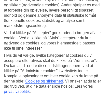
kendt for sin brede sandstrand og livlige atmosfære på Mallorcas
og sikkert (nødvendige cookies). Andre hjælper os med
sydvestkyst.
at forbedre din oplevelse, levere personligt tilpasset
Hvordan er vejret i Santa Ponsa?
indhold og gemme anonyme data til statistiske formål
(funktionelle cookies, statistik og analyse samt
markedsføringscookies).
Vejret i Santa Ponsa er præget af et klassisk middelhavsklima med
varme somre og milde vintre. Byen nyder godt af mange
Ved at klikke på "Accepter" godkender du brugen af alle
solskinstimer, hvilket gør den til en favorit for solhungrende
cookies. Ved at klikke på "Afvis" accepterer du kun
rejsende. Fra juni til september er det for alvor sommer, hvor
nødvendige cookies, og vores hjemmeside tilpasses
gennemsnitstemperaturen ligger mellem 26 og 30 grader, og dagene
ikke til dine interesser.
er lange og solrige.
Hvis du vil vælge, hvilke kategorier af cookies du vil
Hvor varmt er vandet i Santa Ponsa?
acceptere eller afvise, skal du klikke på "Administrer".
Du kan altid ændre disse indstillinger senere ved at
Vandtemperaturen i Santa Ponsa følger luftens temperatur tæt og
klikke på "Administrer cookies" i websitets footer.
ligger typisk mellem 14 og 25 grader. Havet i den store bugt er mest
Komplette oplysninger om hver cookie kan du læse på
behageligt fra juni til september, hvor vandet når op på 21-25 grader.
Den lave vanddybde tæt på kysten gør, at vandet hurtigt varmes op
denne side:
Cookies og sikkerhed
.
Vi ønsker, at du føler
og er perfekt for børnefamilier.
dig tryg ved, at dine data er sikre hos os: Læs vores
privatlivspolitik
.
Vejret i Santa Ponsa i maj
Vejret i Santa Ponsa i maj markerer starten på sommersæsonen med
en gennemsnitstemperatur på omkring 22°C. Det er en skøn tid at