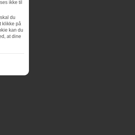
es ikke til
 skal du
t klikke på
okie kan du
ed, at dine