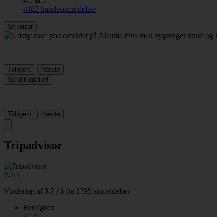
4.1 af 5
4182 kundeanmeldelser
Se priser
Tidligere
Næste
Se billedgalleri
Tidligere
Næste
Tripadvisor
3.7/5
Vurdering af
3.7 / 5
fra
2795 anmeldelser
Renlighed
4.1/5