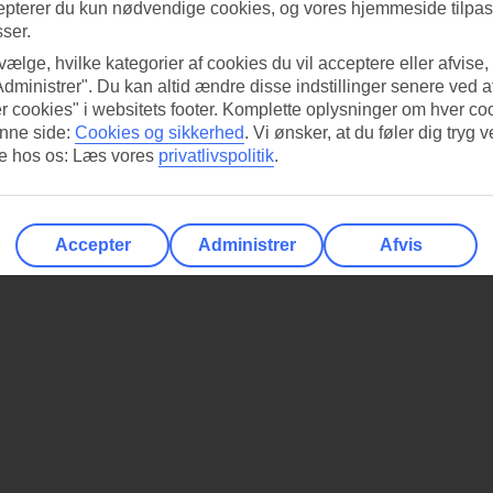
epterer du kun nødvendige cookies, og vores hjemmeside tilpass
sser.
 vælge, hvilke kategorier af cookies du vil acceptere eller afvise,
Administrer". Du kan altid ændre disse indstillinger senere ved a
r cookies" i websitets footer. Komplette oplysninger om hver co
nne side:
Cookies og sikkerhed
.
Vi ønsker, at du føler dig tryg v
re hos os: Læs vores
privatlivspolitik
.
Accepter
Administrer
Afvis