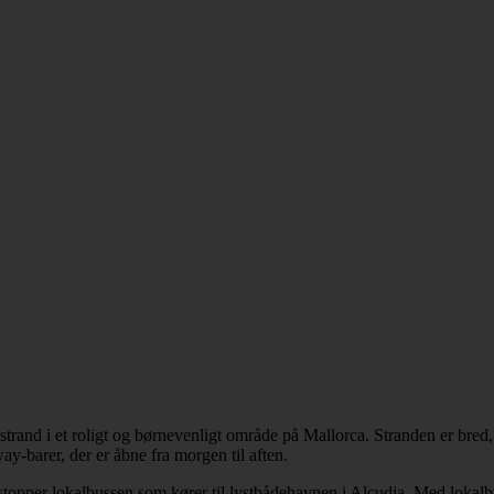
nd i et roligt og børnevenligt område på Mallorca. Stranden er bred, l
ay-barer, der er åbne fra morgen til aften.
pper lokalbussen som kører til lystbådehavnen i Alcudia. Med lokalbuss