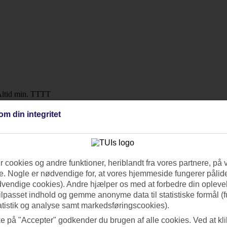
 Altid min. TTTT
om din integritet
 kaffe og friskpresset juice.
 cookies og andre funktioner, heriblandt fra vores partnere, på 
. Nogle er nødvendige for, at vores hjemmeside fungerer pålide
dvendige cookies). Andre hjælper os med at forbedre din oplevel
tilpasset indhold og gemme anonyme data til statistiske formål (f
atistik og analyse samt markedsføringscookies).
ke på "Accepter" godkender du brugen af alle cookies. Ved at kl