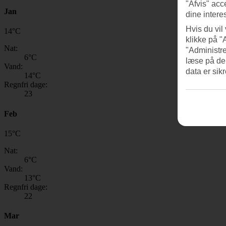
"Afvis" acc
Jan
dine intere
Hvis du vil
14
°
C
klikke på "
Nat:
"Administre
6
°C
læse på de
Vand:
data er sik
14
°C
Regnfri dage:
23
Feb
15
°
C
Nat:
6
°C
Vand:
13
°C
Regnfri dage:
22
Mar