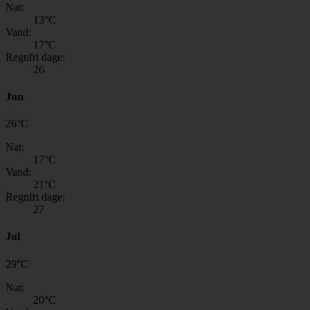
Nat:
13
°C
Vand:
17
°C
Regnfri dage:
26
Jun
26
°
C
Nat:
17
°C
Vand:
21
°C
Regnfri dage:
27
Jul
29
°
C
Nat:
20
°C