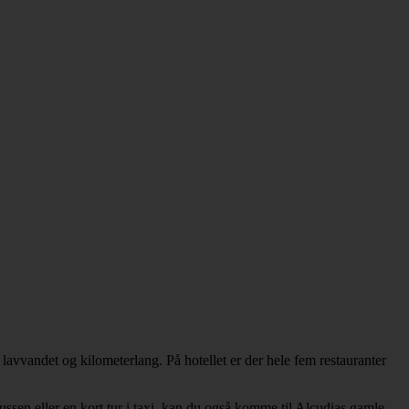
avvandet og kilometerlang. På hotellet er der hele fem restauranter
en eller en kort tur i taxi, kan du også komme til Alcudias gamle