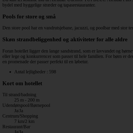
bydel med hyggelige stræder og tapasrestauranter.
Pools for store og små
Den store pool har en vandrutsjebane, jacuzzi, og poolbar med stor ter
Skøn strandbeliggenhed og aktiviteter for alle aldre
Foran hotellet ligger den lange sandstrand, som er lavvandet og børnev
eller lege og konkurrencer som passer til hele familien. For børn er d
en promenade der passer perfekt til en løbetur.
Antal lejligheder : 598
Kort om hotellet
Til strand/badning
25 m - 200 m
Udendørspool/Børnepool
Ja/Ja
Centrum/Shopping
7 km/2 km
Restaurant/Bar
Ja/Ja