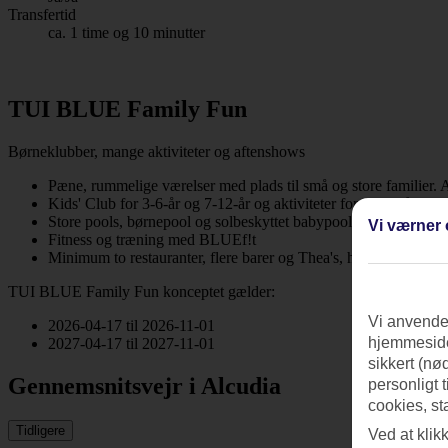
Transfertid
ca. 1 time og 10 minutter
TUI BLUE Family Fun
Børneklubber, mange aktiviteter og aftenshows
Pæne, rummelige værelser med plads til små og store familier.
Kids' Club for 3-6-år og 7-12-år og aktiviteter for 13-17-årige
Store pools, børnepool og solbeskyttet babypool
Vi værner 
Fitness og træning med BLUEf!t
Minimum to restauranter, flere barer og Thea's, hvor du kan købe
TUI BLUE Family Fun konceptet gælder:
Vi anvender
2026-04-17 til 2026-11-01
hjemmeside
2027-04-17 til 2027-11-01
sikkert (nø
Gennemsnitsvejr i Alcudia
personligt 
cookies, st
Tidligere
Ved at klik