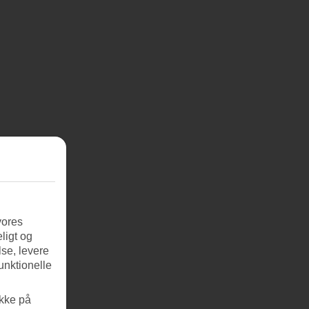
vores
ligt og
se, levere
unktionelle
ikke på