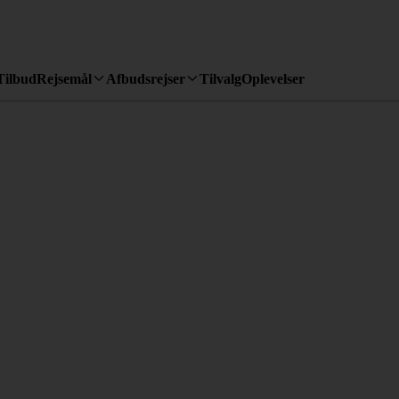
Tilbud
Rejsemål
Afbudsrejser
Tilvalg
Oplevelser