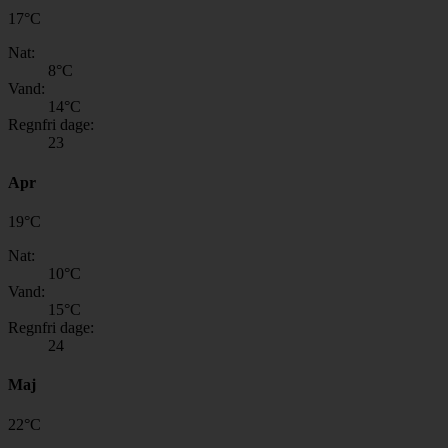
17
°
C
Nat:
8
°C
Vand:
14
°C
Regnfri dage:
23
Apr
19
°
C
Nat:
10
°C
Vand:
15
°C
Regnfri dage:
24
Maj
22
°
C