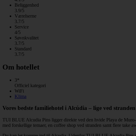
Beliggenhed
3.9/5
Værelserne
3.7/5
Service
4/5
Søvnkvalitet
3.7/5
Standard
3.7/5
Om hotellet
3*
Officiel kategori
WiFi
Klima
Vores bedste familiehotel i Alcúdia – lige ved stranden
TUI BLUE Alcudia Pins ligger direkte ved den hvide Playa de Muro-stra
med forskellige temaer, en coffee shop ved stranden samt flere take aw
Du kan let komme ind til Alcudia. Udenfor TUI BLUE Alcudia Pins sto