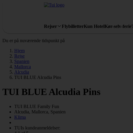
Rejser
Flybilletter
Kun Hotel
Kør-selv-ferie
Du er på nuværende tidspunkt på
Hjem
Rejse
Spanien
Mallorca
Alcudia
TUI BLUE Alcudia Pins
TUI BLUE Alcudia Pins
TUI BLUE Family Fun
Alcudia, Mallorca, Spanien
Klima
TUIs kundeanmeldelser: