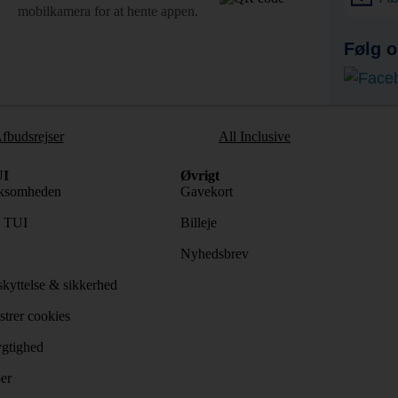
mobilkamera for at hente appen.
Følg o
fbudsrejser
All Inclusive
I
Øvrigt
ksomheden
Gavekort
s TUI
Billeje
Nyhedsbrev
kyttelse & sikkerhed
trer cookies
gtighed
er