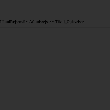
Tilbud
Rejsemål
Afbudsrejser
Tilvalg
Oplevelser