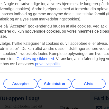
. Nogle er nødvendige for, at vores hjemmeside fungerer pålide
dvendige cookies). Andre hjælper os med at forbedre din oplevel
tilpasset indhold og gemme anonyme data til statistiske formål (f
atistik og analyse samt markedsføringscookies).
ke på "Accepter" godkender du brugen af alle cookies. Ved at kl
epterer du kun nødvendige cookies, og vores hjemmeside tilpass
sser.
 vælge, hvilke kategorier af cookies du vil acceptere eller afvise,
Administrer". Du kan altid ændre disse indstillinger senere ved a
r cookies" i websitets footer. Komplette oplysninger om hver co
nne side:
Cookies og sikkerhed
.
Vi ønsker, at du føler dig tryg v
re hos os: Læs vores
privatlivspolitik
.
Accepter
Administrer
Afvis
UI-appen i dag!
Få til
Scan QR-koden med dit
Ab