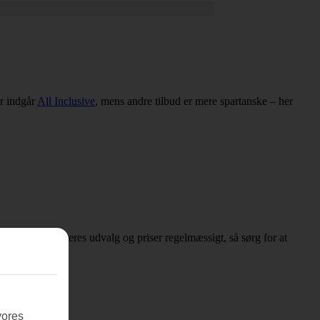
er indgår
All Inclusive
, mens andre tilbud er mere spartanske – her
fbudsrejser opdateres udvalg og priser regelmæssigt, så sørg for at
vores