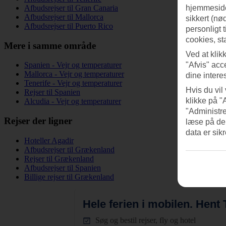
Afbudsrejser til Gran Canaria
hjemmeside
Afbudsrejser til Mallorca
sikkert (nø
Afbudsrejser til Puerto Rico
personligt 
cookies, st
Mere i samme område
Ved at klik
Spanien - Vejr og temperaturer
"Afvis" acc
Mallorca - Vejr og temperaturer
dine intere
Tenerife - Vejr og temperaturer
Hvis du vil
Rejser til Spanien
klikke på "
Alcudia - Vejr og temperaturer
"Administre
Rejser der ligner
læse på de
data er sik
Hoteller Agadir
Afbudsrejser til Grækenland
Rejser til Grækenland
Afbudsrejser til Spanien
Billige rejser til Grækenland
Hele ferien i mobilen.
Hent T
Søg og bestil rejser, fly og hotel