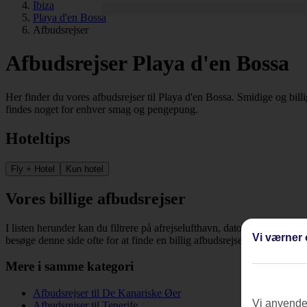
Ibiza
Playa d'en Bossa
Afbudsrejser
Afbudsrejser Playa d'en Bossa
Her finder du vores afbudsrejser til Playa d'en Bossa. Smidige og billi
findes noget for enhver smag og pengepung.
Hoteltips
Fly + Hotel
Kun hotel
Vores billige afbudsrejser
I listen herunder kan du filtrere på afrejselufthavn, dato, rejsemål og 
Vi værner 
besøge denne side ofte for at finde en billig afbudsrejse og bestille din
Mere i samme kategori
Afbudsrejser til De Kanariske Øer
Vi anvender
Afbudsrejser til Tenerife