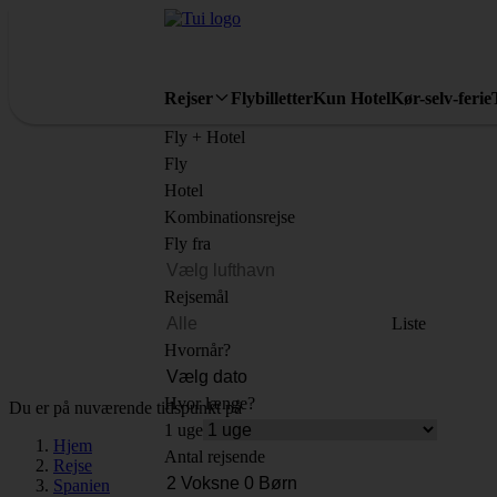
Rejser
Flybilletter
Kun Hotel
Kør-selv-ferie
Fly + Hotel
Fly
Hotel
Kombinationsrejse
Fly fra
Rejsemål
Liste
Hvornår?
Hvor længe?
Du er på nuværende tidspunkt på
1 uge
Hjem
Antal rejsende
Rejse
Spanien