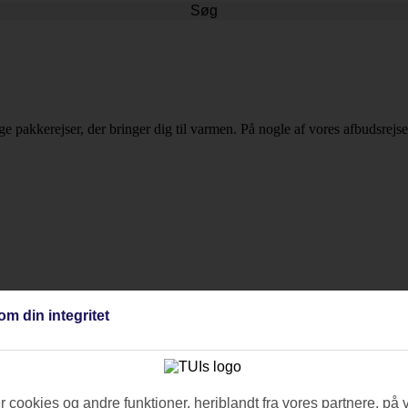
Søg
ge pakkerejser, der bringer dig til varmen. På nogle af vores afbudsrejs
rejselængde for at tilpasse rejsen efter dine ønsker. Da det handler om a
om din integritet
 næste ferie til Playa d'en Bossa.
 cookies og andre funktioner, heriblandt fra vores partnere, på 