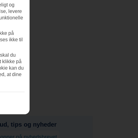
ligt og
se, levere
unktionelle
ikke på
es ikke til
 skal du
t klikke på
okie kan du
ed, at dine
bud, tips og nyheder
onner på nyhedsbrevet