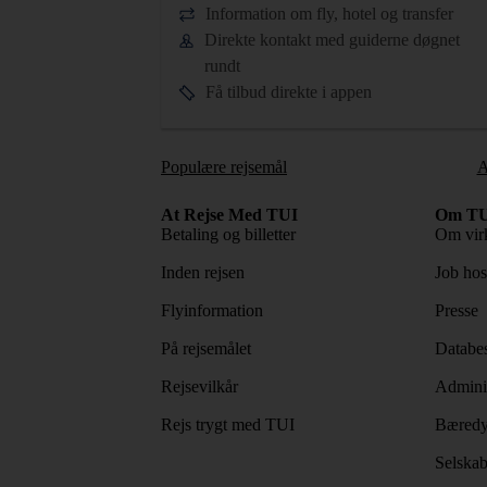
Information om fly, hotel og transfer
Direkte kontakt med guiderne døgnet
rundt
Få tilbud direkte i appen
Populære rejsemål
A
At Rejse Med TUI
Om TU
Betaling og billetter
Om vir
Inden rejsen
Job ho
Flyinformation
Presse
På rejsemålet
Databes
Rejsevilkår
Adminis
Rejs trygt med TUI
Bæredy
Selskab