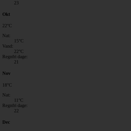
23
Okt
22
°
C
Nat:
15
°C
Vand:
22
°C
Regnfri dage:
21
Nov
18
°
C
Nat:
11
°C
Regnfri dage:
22
Dec