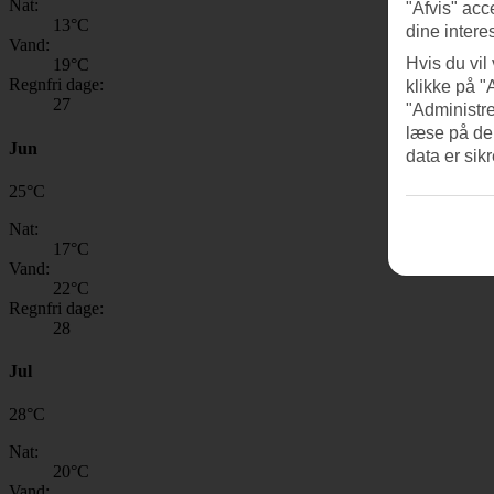
Nat:
"Afvis" acc
13
°C
dine intere
Vand:
Hvis du vil
19
°C
Regnfri dage:
klikke på "
27
"Administre
læse på de
Jun
data er sik
25
°
C
Nat:
17
°C
Vand:
22
°C
Regnfri dage:
28
Jul
28
°
C
Nat:
20
°C
Vand: