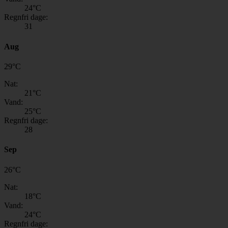
24
°C
Regnfri dage:
31
Aug
29
°
C
Nat:
21
°C
Vand:
25
°C
Regnfri dage:
28
Sep
26
°
C
Nat:
18
°C
Vand:
24
°C
Regnfri dage: