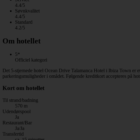
4.4/5
Søvnkvalitet
4.4/5
Standard
4.2/5
Om hotellet
5*
Officiel kategori
Det 5-stjernede hotel Ocean Drive Talamanca Hotel i Ibiza Town er e
parkeringsmuligheder i omådet. Følgende kreditkort accepteres på ho
Kort om hotellet
Til strand/badning
570 m
Udendørspool
Ja
Restaurant/Bar
Ja/Ja
Transfertid
ca. 15 minutter