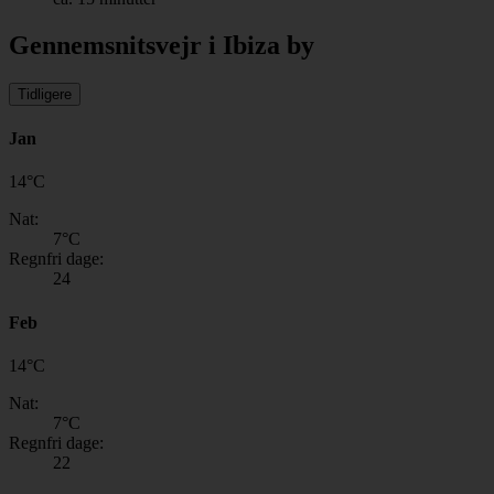
Gennemsnitsvejr i Ibiza by
Tidligere
Jan
14
°
C
Nat:
7
°C
Regnfri dage:
24
Feb
14
°
C
Nat:
7
°C
Regnfri dage:
22