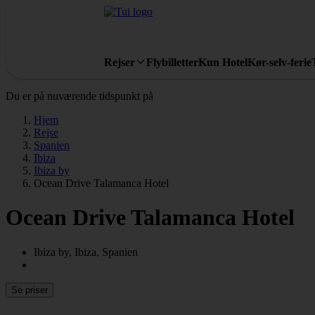
Rejser
Flybilletter
Kun Hotel
Kør-selv-ferie
Du er på nuværende tidspunkt på
Hjem
Rejse
Spanien
Ibiza
Ibiza by
Ocean Drive Talamanca Hotel
Ocean Drive Talamanca Hotel
Ibiza by, Ibiza, Spanien
Se priser