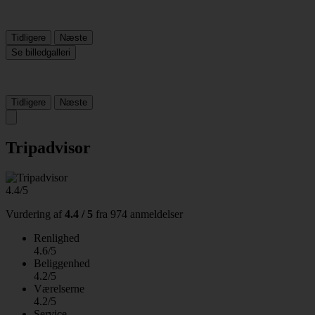
Tidligere
Næste
Se billedgalleri
Tidligere
Næste
Tripadvisor
4.4/5
Vurdering af
4.4 / 5
fra
974 anmeldelser
Renlighed
4.6/5
Beliggenhed
4.2/5
Værelserne
4.2/5
Service