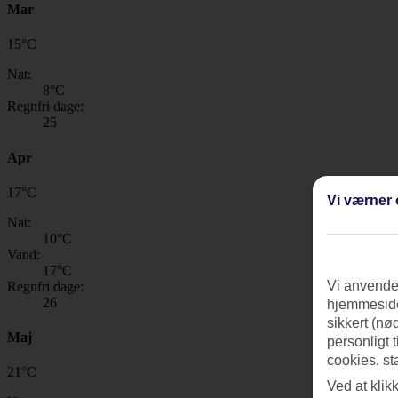
Mar
15
°
C
Nat:
8
°C
Regnfri dage:
25
Apr
17
°
C
Vi værner 
Nat:
10
°C
Vand:
17
°C
Vi anvender
Regnfri dage:
26
hjemmeside
sikkert (nø
Maj
personligt 
cookies, st
21
°
C
Ved at klik