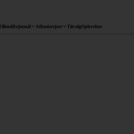
Tilbud
Rejsemål
Afbudsrejser
Tilvalg
Oplevelser