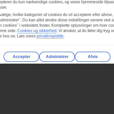
epterer du kun nødvendige cookies, og vores hjemmeside tilpass
sser.
 vælge, hvilke kategorier af cookies du vil acceptere eller afvise,
Administrer". Du kan altid ændre disse indstillinger senere ved a
r cookies" i websitets footer. Komplette oplysninger om hver co
nne side:
Cookies og sikkerhed
.
Vi ønsker, at du føler dig tryg v
re hos os: Læs vores
privatlivspolitik
.
Accepter
Administrer
Afvis