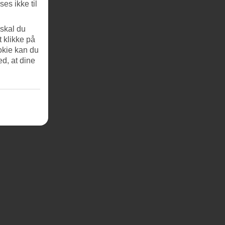
es ikke til
 skal du
t klikke på
okie kan du
ed, at dine