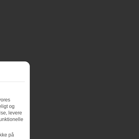
vores
ligt og
se, levere
unktionelle
ikke på