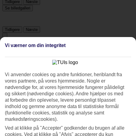
Tidligere
Næste
Se billedgalleri
Tidligere
Næste
Vi værner om din integritet
Om hotellet
3*
Officiel kategori
Vi anvender cookies og andre funktioner, heriblandt fra
Det 3-stjernede hotel Apartamentos Mar y Playa I i Ibiza Town er et
vores partnere, på vores hjemmeside. Nogle er
hotel med bar, morgenmadsbuffet og WiFi. hvis børnene er med
nødvendige for, at vores hjemmeside fungerer pålideligt
findes der barnepasning og børnepool. Der er parkeringsmuligheder
og sikkert (nødvendige cookies). Andre hjælper os med
i omådet. Hotellet blev senest renoveret år 2000. Følgende kreditkort
accepteres på hotellet: American Express, EC Maestro, Mastercard
at forbedre din oplevelse, levere personligt tilpasset
og Visa.
indhold og gemme anonyme data til statistiske formål
(funktionelle cookies, statistik og analyse samt
Kort om hotellet
markedsføringscookies).
Ved at klikke på "Accepter" godkender du brugen af alle
Til strand/badning
160 m
cookies. Ved at klikke på "Afvis" accepterer du kun