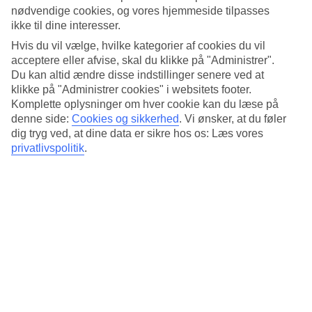
Udendørspool
nødvendige cookies, og vores hjemmeside tilpasses
Ja
ikke til dine interesser.
Restaurant/Bar
Ja/Ja
Hvis du vil vælge, hvilke kategorier af cookies du vil
Transfertid
acceptere eller afvise, skal du klikke på "Administrer".
ca. 15 minutter
Du kan altid ændre disse indstillinger senere ved at
klikke på "Administrer cookies" i websitets footer.
Gennemsnitsvejr i Ibiza by
Komplette oplysninger om hver cookie kan du læse på
denne side:
Cookies og sikkerhed
.
Vi ønsker, at du føler
Tidligere
dig tryg ved, at dine data er sikre hos os: Læs vores
privatlivspolitik
.
Jan
14
°
C
Nat:
7
°C
Regnfri dage:
24
Feb
14
°
C