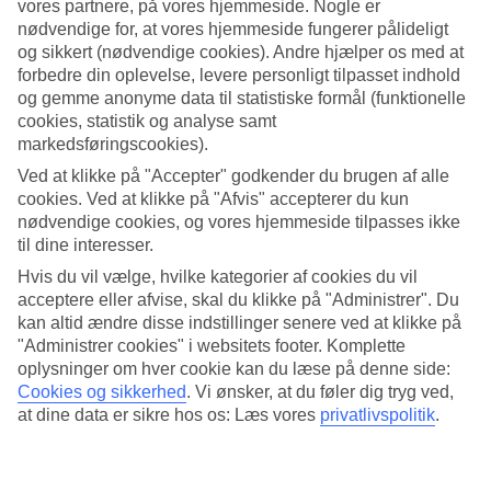
vores partnere, på vores hjemmeside. Nogle er
nødvendige for, at vores hjemmeside fungerer pålideligt
Søg
og sikkert (nødvendige cookies). Andre hjælper os med at
forbedre din oplevelse, levere personligt tilpasset indhold
og gemme anonyme data til statistiske formål (funktionelle
cookies, statistik og analyse samt
Du er på nuværende tidspunkt på
markedsføringscookies).
Hjem
Ved at klikke på "Accepter" godkender du brugen af alle
Rejse
cookies. Ved at klikke på "Afvis" accepterer du kun
Spanien
nødvendige cookies, og vores hjemmeside tilpasses ikke
De Kanariske Øer
til dine interesser.
Gran Canaria
Las Meloneras
Hvis du vil vælge, hvilke kategorier af cookies du vil
All Inclusive
acceptere eller afvise, skal du klikke på "Administrer". Du
kan altid ændre disse indstillinger senere ved at klikke på
Kæmpe rejseoutlet
"Administrer cookies" i websitets footer. Komplette
Gør et kup »
oplysninger om hver cookie kan du læse på denne side:
Cookies og sikkerhed
.
Vi ønsker, at du føler dig tryg ved,
at dine data er sikre hos os: Læs vores
privatlivspolitik
.
All Inclusive Las Meloneras
Den moderne og elegante ferieby
Las Meloneras
ligger på
Gran