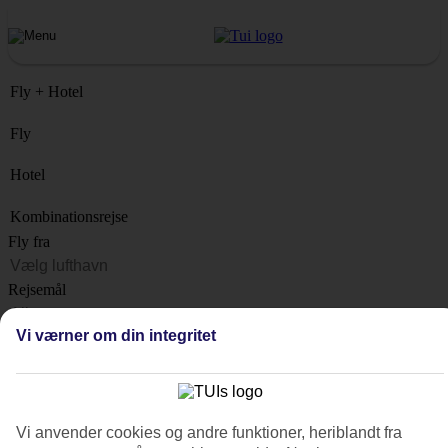
Fly + Hotel
Fly
Hotel
Kombinationsrejse
Fly fra
Rejsemål
Liste
Vi værner om din integritet
Hvornår?
Hvor længe?
1 uge
Vi anvender cookies og andre funktioner, heriblandt fra
Antal rejsende