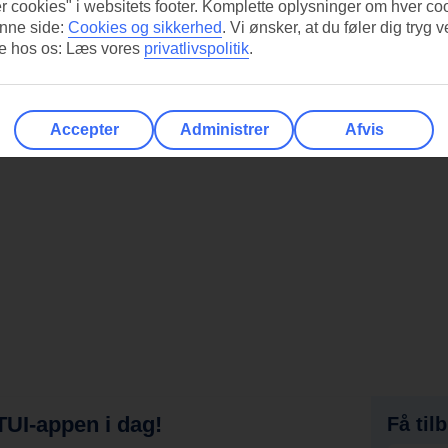
r cookies" i websitets footer. Komplette oplysninger om hver co
nne side:
Cookies og sikkerhed
.
Vi ønsker, at du føler dig tryg v
re hos os: Læs vores
privatlivspolitik
.
Accepter
Administrer
Afvis
UI-appen i dag!
Få til