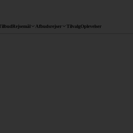
Tilbud
Rejsemål
Afbudsrejser
Tilvalg
Oplevelser