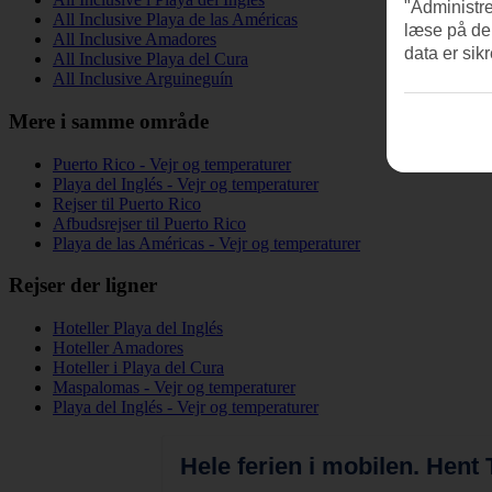
"Administre
All Inclusive Playa de las Américas
læse på de
All Inclusive Amadores
data er sik
All Inclusive Playa del Cura
All Inclusive Arguineguín
Mere i samme område
Puerto Rico - Vejr og temperaturer
Playa del Inglés - Vejr og temperaturer
Rejser til Puerto Rico
Afbudsrejser til Puerto Rico
Playa de las Américas - Vejr og temperaturer
Rejser der ligner
Hoteller Playa del Inglés
Hoteller Amadores
Hoteller i Playa del Cura
Maspalomas - Vejr og temperaturer
Playa del Inglés - Vejr og temperaturer
Hele ferien i mobilen.
Hent T