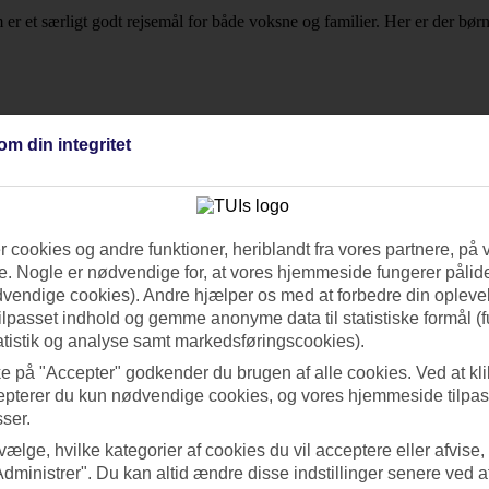
m er et særligt godt rejsemål for både voksne og familier. Her er der b
om din integritet
evarer til måltiderne altid inkluderet. Dette inkluderer drikkevarer sås
 cookies og andre funktioner, heriblandt fra vores partnere, på 
. Nogle er nødvendige for, at vores hjemmeside fungerer pålide
der efter billige rejser til Puerto Rico med All Inclusive, kan du sortere 
dvendige cookies). Andre hjælper os med at forbedre din oplevel
afbudsrejser til Puerto Rico
.
tilpasset indhold og gemme anonyme data til statistiske formål (f
atistik og analyse samt markedsføringscookies).
ke på "Accepter" godkender du brugen af alle cookies. Ved at kl
epterer du kun nødvendige cookies, og vores hjemmeside tilpass
sser.
 vælge, hvilke kategorier af cookies du vil acceptere eller afvise,
Administrer". Du kan altid ændre disse indstillinger senere ved a