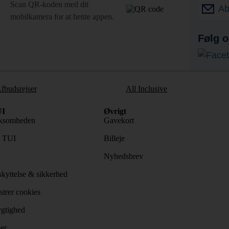
Scan QR-koden med dit
Ab
mobilkamera for at hente appen.
Følg o
fbudsrejser
All Inclusive
I
Øvrigt
ksomheden
Gavekort
s TUI
Billeje
Nyhedsbrev
kyttelse & sikkerhed
trer cookies
gtighed
er