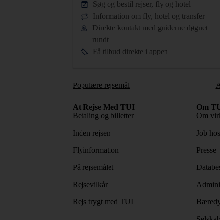
Søg og bestil rejser, fly og hotel
Information om fly, hotel og transfer
Direkte kontakt med guiderne døgnet
rundt
Få tilbud direkte i appen
Populære rejsemål
A
At Rejse Med TUI
Om TU
Betaling og billetter
Om vir
Inden rejsen
Job ho
Flyinformation
Presse
På rejsemålet
Databes
Rejsevilkår
Adminis
Rejs trygt med TUI
Bæredy
Selskab