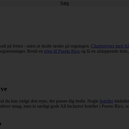
Søg
e godt på ferien - uden at skulle tænke på regningen.
Charterrejser med Al
begrænsninger. Bestil en
rejse til Puerto Rico
og få en afslappende ferie, 
ive
så du kan vælge den rejse, der passer dig bedst. Nogle
hoteller
inkluder
enhver smag, men to særligt gode All Inclusive hoteller i Puerto Rico, 
n