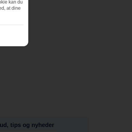
okie kan du
ed, at dine
bud, tips og nyheder