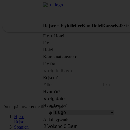
Rejser
Flybilletter
Kun Hotel
Kør-selv-ferie
Fly + Hotel
Fly
Hotel
Kombinationsrejse
Fly fra
Rejsemål
Liste
Hvornår?
Hvor længe?
Du er på nuværende tidspunkt på
1 uge
Hjem
Antal rejsende
Rejse
Spanien