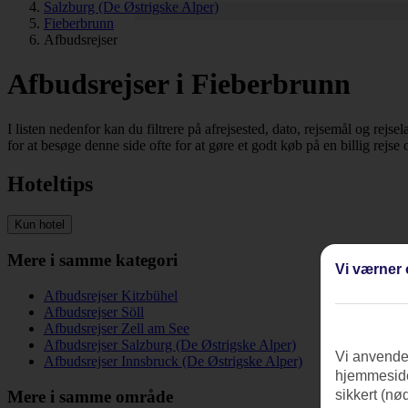
Salzburg (De Østrigske Alper)
Fieberbrunn
Afbudsrejser
Afbudsrejser i Fieberbrunn
I listen nedenfor kan du filtrere på afrejsested, dato, rejsemål og rejs
for at besøge denne side ofte for at gøre et godt køb på en billig rejse o
Hoteltips
Kun hotel
Mere i samme kategori
Vi værner 
Afbudsrejser Kitzbühel
Afbudsrejser Söll
Afbudsrejser Zell am See
Afbudsrejser Salzburg (De Østrigske Alper)
Vi anvender
Afbudsrejser Innsbruck (De Østrigske Alper)
hjemmeside
Mere i samme område
sikkert (nø