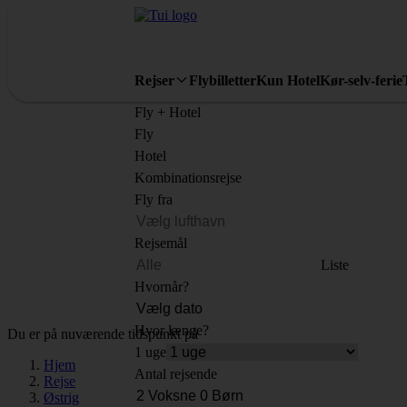
Rejser
Flybilletter
Kun Hotel
Kør-selv-ferie
Fly + Hotel
Fly
Hotel
Kombinationsrejse
Fly fra
Rejsemål
Liste
Hvornår?
Hvor længe?
Du er på nuværende tidspunkt på
1 uge
Hjem
Antal rejsende
Rejse
Østrig