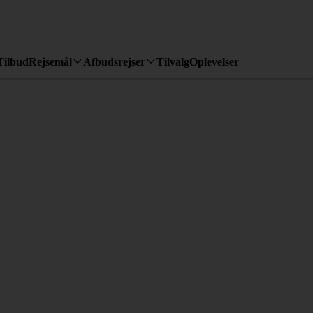
Tilbud
Rejsemål
Afbudsrejser
Tilvalg
Oplevelser