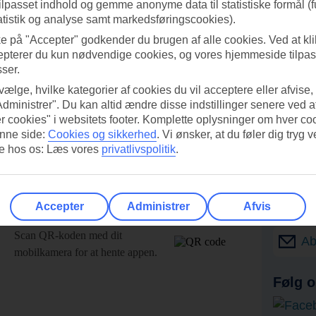
tilpasset indhold og gemme anonyme data til statistiske formål (f
atistik og analyse samt markedsføringscookies).
ke på "Accepter" godkender du brugen af alle cookies. Ved at kl
epterer du kun nødvendige cookies, og vores hjemmeside tilpass
sser.
 vælge, hvilke kategorier af cookies du vil acceptere eller afvise,
Administrer". Du kan altid ændre disse indstillinger senere ved a
r cookies" i websitets footer. Komplette oplysninger om hver co
nne side:
Cookies og sikkerhed
.
Vi ønsker, at du føler dig tryg v
re hos os: Læs vores
privatlivspolitik
.
Accepter
Administrer
Afvis
UI-appen i dag!
Få til
Scan QR-koden med dit
Ab
mobilkamera for at hente appen.
Følg o