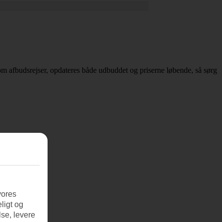
ig om afbudsrejser, opdateres både udbuddet og priserne løbende, så sørg
vores
ligt og
se, levere