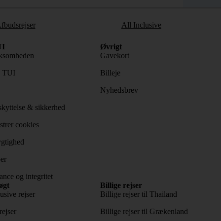
fbudsrejser
All Inclusive
I
Øvrigt
ksomheden
Gavekort
s TUI
Billeje
Nyhedsbrev
kyttelse & sikkerhed
trer cookies
gtighed
er
nce og integritet
øgt
Billige rejser
usive rejser
Billige rejser til Thailand
rejser
Billige rejser til Grækenland