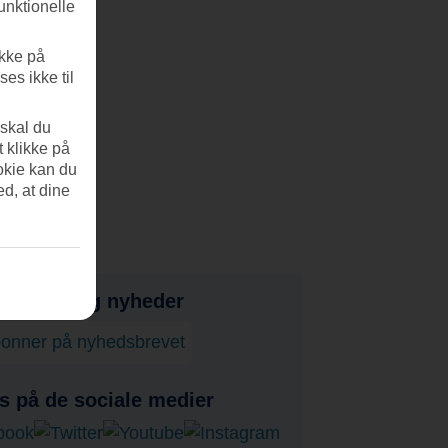
unktionelle
ikke på
es ikke til
 skal du
t klikke på
okie kan du
ed, at dine
bud, tips og nyheder
onner på nyhedsbrevet
s på de sociale medier