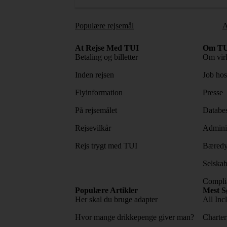
Populære rejsemål
A
At Rejse Med TUI
Om TU
Betaling og billetter
Om vir
Inden rejsen
Job ho
Flyinformation
Presse
På rejsemålet
Databes
Rejsevilkår
Adminis
Rejs trygt med TUI
Bæredy
Selskab
Complia
Populære Artikler
Mest S
Her skal du bruge adapter
All Incl
Hvor mange drikkepenge giver man?
Charter