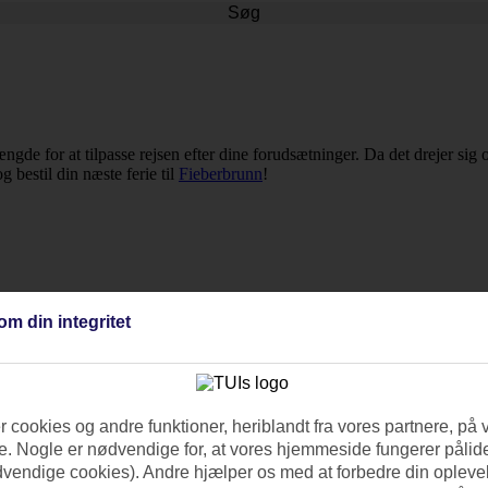
Søg
elængde for at tilpasse rejsen efter dine forudsætninger. Da det drejer s
g bestil din næste ferie til
Fieberbrunn
!
om din integritet
 cookies og andre funktioner, heriblandt fra vores partnere, på 
. Nogle er nødvendige for, at vores hjemmeside fungerer pålide
dvendige cookies). Andre hjælper os med at forbedre din oplevel