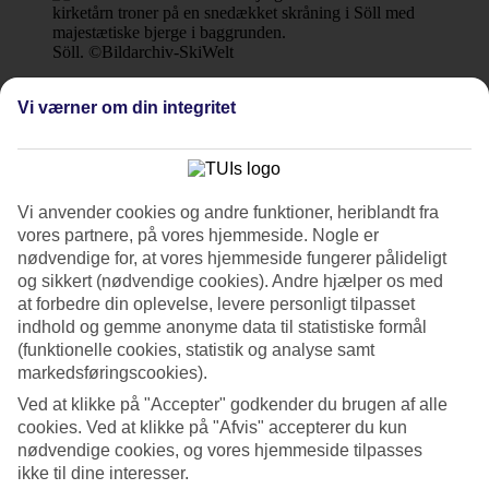
Söll. ©Bildarchiv-SkiWelt
2/6
Vi værner om din integritet
Kaprun. ©2018 Tirol Werbung.
Vi anvender cookies og andre funktioner, heriblandt fra
3/6
vores partnere, på vores hjemmeside. Nogle er
nødvendige for, at vores hjemmeside fungerer pålideligt
og sikkert (nødvendige cookies). Andre hjælper os med
at forbedre din oplevelse, levere personligt tilpasset
Zell am See
indhold og gemme anonyme data til statistiske formål
(funktionelle cookies, statistik og analyse samt
4/6
markedsføringscookies).
Ved at klikke på "Accepter" godkender du brugen af alle
cookies. Ved at klikke på "Afvis" accepterer du kun
nødvendige cookies, og vores hjemmeside tilpasses
Nassfeld. ©Nassfeld.at
ikke til dine interesser.
5/6