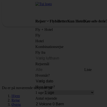
Rejser
Flybilletter
Kun Hotel
Kør-selv-ferie
Fly + Hotel
Fly
Hotel
Kombinationsrejse
Fly fra
Rejsemål
Liste
Hvornår?
Hvor længe?
Du er på nuværende tidspunkt på
1 uge
Hjem
Antal rejsende
Rejse
Østrig