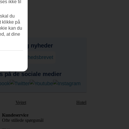
es ikke til
 skal du
t klikke på
okie kan du
ed, at dine
bud, tips og nyheder
onner på nyhedsbrevet
s på de sociale medier
Vejret
Hotel
Kundeservice
Ofte stillede spørgsmål