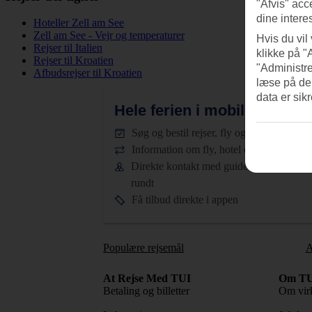
"Afvis" acc
dine intere
Hoteller Zell am See
Zell am See - Vejr og temperaturer
Hvis du vil
Rejser til Italien
klikke på "
Rejser til Kroatien
"Administre
Afbudsrejser til Kroatien
læse på de
data er sik
Hele ferien i mobilen.
Hent T
Søg og bestil rejser, fly og hotel
Information om fly, hotel og transfer
Direkte kontakt med guiderne døgnet
rundt
Få tilbud direkte i appen
Populære rejsemål
A
At Rejse Med TUI
Om TU
Betaling og billetter
Om vir