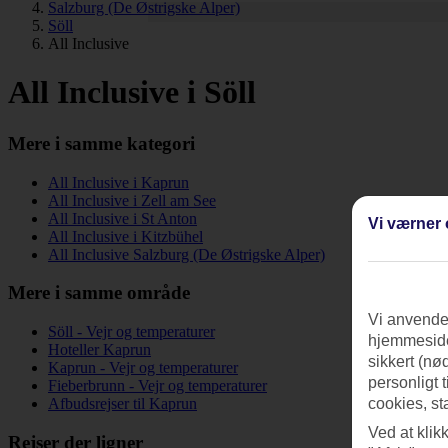
Salzburg (De Østrigske Alper)
Söll
All Inclusive
All Inclusive i Söll
Mere i samme kategori
All Inclusive i Kaprun
All Inclusive i Zell am See
All Inclusive i St Anton
Vi værner 
All Inclusive i Kitzbühel
All Inclusive Salzburg (De Østrigske Alper)
Mere i samme område
Vi anvender
Söll - Vejr og temperaturer
hjemmeside
Hoteller Kaprun
sikkert (nø
Kaprun - Vejr og temperaturer
personligt 
Fieberbrunn - Vejr og temperaturer
Afbudsrejser til Kaprun
cookies, st
Ved at klik
Rejser der ligner