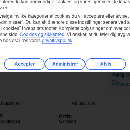
epterer du kun nødvendige cookies, og vores hjemmeside tilpass
sser.
 vælge, hvilke kategorier af cookies du vil acceptere eller afvise,
Administrer". Du kan altid ændre disse indstillinger senere ved a
r cookies" i websitets footer. Komplette oplysninger om hver co
nne side:
Cookies og sikkerhed
.
Vi ønsker, at du føler dig tryg v
re hos os: Læs vores
privatlivspolitik
.
UI-appen i dag!
Få til
Scan QR-koden med dit
Ab
mobilkamera for at hente appen.
Accepter
Administrer
Afvis
Følg o
fbudsrejser
All Inclusive
I
Øvrigt
ksomheden
Gavekort