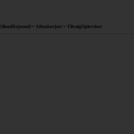
Tilbud
Rejsemål
Afbudsrejser
Tilvalg
Oplevelser