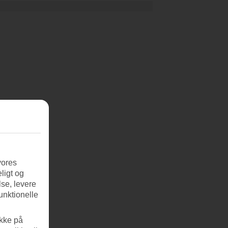
vores
ligt og
se, levere
unktionelle
ikke på