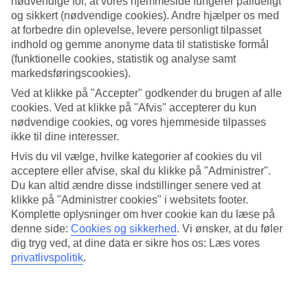
nødvendige for, at vores hjemmeside fungerer pålideligt
og sikkert (nødvendige cookies). Andre hjælper os med
Søg
at forbedre din oplevelse, levere personligt tilpasset
indhold og gemme anonyme data til statistiske formål
(funktionelle cookies, statistik og analyse samt
markedsføringscookies).
Du er på nuværende tidspunkt på
Ved at klikke på "Accepter" godkender du brugen af alle
Hjem
cookies. Ved at klikke på "Afvis" accepterer du kun
Rejse
nødvendige cookies, og vores hjemmeside tilpasses
Montenegro
ikke til dine interesser.
Sveti Stefan
Hoteller
Hvis du vil vælge, hvilke kategorier af cookies du vil
acceptere eller afvise, skal du klikke på "Administrer".
Hoteller Sveti Stefan
Du kan altid ændre disse indstillinger senere ved at
klikke på "Administrer cookies" i websitets footer.
Komplette oplysninger om hver cookie kan du læse på
Her finder du vores store udvalg af hoteller for Sveti Stefan. Vi har
denne side:
Cookies og sikkerhed
.
Vi ønsker, at du føler
valgt de bedste hoteller, som Sveti Stefan har at tilbyde, for at sikre
dig tryg ved, at dine data er sikre hos os: Læs vores
dig den bedst mulige ferie. Om du er på udkig efter luksushotel,
privatlivspolitik
.
egen pool eller
All Inclusive
har vi et hotel, der passer til dig. Brug
et øjeblik, lad dig inspirere og find dit drømmehotel her!
Hoteltips