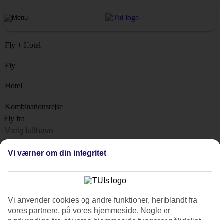
Fly + Hotel
Fly
Hotel
Kombinationsrejse
Fly fra
Rejsemål
Vi værner om din integritet
Liste
Hvornår?
Hvor længe?
Vi anvender cookies og andre funktioner, heriblandt fra
1 uge
vores partnere, på vores hjemmeside. Nogle er
Antal rejsende