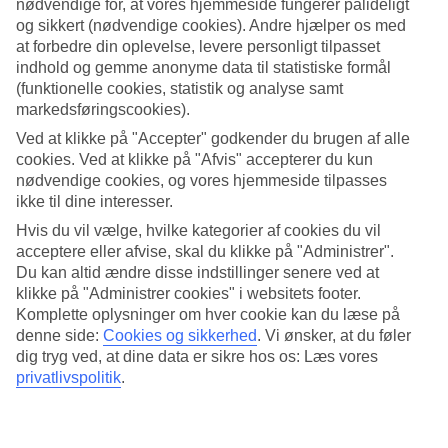
nødvendige for, at vores hjemmeside fungerer pålideligt
og sikkert (nødvendige cookies). Andre hjælper os med
Søg
at forbedre din oplevelse, levere personligt tilpasset
indhold og gemme anonyme data til statistiske formål
(funktionelle cookies, statistik og analyse samt
markedsføringscookies).
Du er på nuværende tidspunkt på
Ved at klikke på "Accepter" godkender du brugen af alle
Hjem
cookies. Ved at klikke på "Afvis" accepterer du kun
Rejse
nødvendige cookies, og vores hjemmeside tilpasses
Mauritius
ikke til dine interesser.
Bel Ombre
Hoteller
Hvis du vil vælge, hvilke kategorier af cookies du vil
acceptere eller afvise, skal du klikke på "Administrer".
Hoteller Bel Ombre
Du kan altid ændre disse indstillinger senere ved at
klikke på "Administrer cookies" i websitets footer.
Komplette oplysninger om hver cookie kan du læse på
Her finder du vores store udvalg af hoteller for Bel Ombre. Vores
denne side:
Cookies og sikkerhed
.
Vi ønsker, at du føler
rejser til
Bel Ombre
tager dig med til en mindre by på det sydlige
dig tryg ved, at dine data er sikre hos os: Læs vores
Mauritius. Her kan du bo på et af vores hoteller ved stranden. Vi har
privatlivspolitik
.
valgt de bedste hoteller, som Bel Ombre kan tilbyde, for at sikre, at
din ferie bliver så god som muligt. Brug et øjeblik, lad dig inspirere
og find dit drømmehotel her!