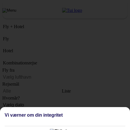
Fly + Hotel
Fly
Hotel
Kombinationsrejse
Fly fra
Rejsemål
Liste
Hvornår?
Hvor længe?
Vi værner om din integritet
1 uge
Antal rejsende