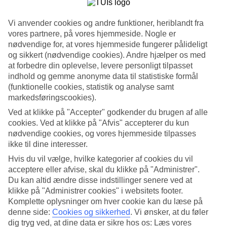
Søg
Vi anvender cookies og andre funktioner, heriblandt fra
vores partnere, på vores hjemmeside. Nogle er
nødvendige for, at vores hjemmeside fungerer pålideligt
og sikkert (nødvendige cookies). Andre hjælper os med
Du er på nuværende tidspunkt på
at forbedre din oplevelse, levere personligt tilpasset
indhold og gemme anonyme data til statistiske formål
Hjem
(funktionelle cookies, statistik og analyse samt
Rejse
Malta
markedsføringscookies).
Afbudsrejser
Ved at klikke på "Accepter" godkender du brugen af alle
cookies. Ved at klikke på "Afvis" accepterer du kun
Afbudsrejser til Malta
nødvendige cookies, og vores hjemmeside tilpasses
ikke til dine interesser.
Her finder du vores afbudsrejser og last minute
rejser til Malta
. Vi
Hvis du vil vælge, hvilke kategorier af cookies du vil
har samlet alle rejserne her, så du kan få et overblik over de
acceptere eller afvise, skal du klikke på "Administrer".
afbudsrejser, der er aktuelle for Malta. På nogle af vores afbudsrejser
Du kan altid ændre disse indstillinger senere ved at
indgår
All Inclusive
i prisen, men det kan ofte tilkøbes til mange af
klikke på "Administrer cookies" i websitets footer.
hotellerne, hvis du ønsker det.
Komplette oplysninger om hver cookie kan du læse på
Hoteltips
denne side:
Cookies og sikkerhed
.
Vi ønsker, at du føler
dig tryg ved, at dine data er sikre hos os: Læs vores