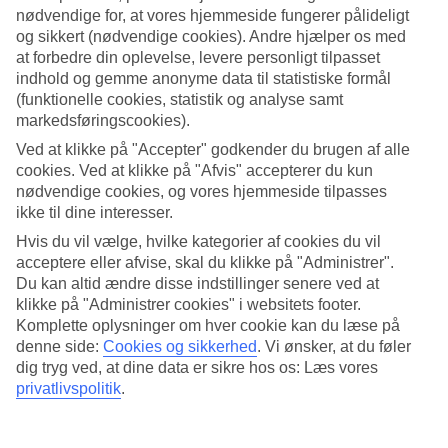
nødvendige for, at vores hjemmeside fungerer pålideligt
Søg
og sikkert (nødvendige cookies). Andre hjælper os med
at forbedre din oplevelse, levere personligt tilpasset
indhold og gemme anonyme data til statistiske formål
(funktionelle cookies, statistik og analyse samt
Du er på nuværende tidspunkt på
markedsføringscookies).
Ved at klikke på "Accepter" godkender du brugen af alle
Hjem
cookies. Ved at klikke på "Afvis" accepterer du kun
Rejse
Maldiverne
nødvendige cookies, og vores hjemmeside tilpasses
Noonu Atollen
ikke til dine interesser.
Afbudsrejser
Hvis du vil vælge, hvilke kategorier af cookies du vil
acceptere eller afvise, skal du klikke på "Administrer".
Afbudsrejser Noonu Atollen
Du kan altid ændre disse indstillinger senere ved at
klikke på "Administrer cookies" i websitets footer.
Her finder du vores afbudsrejser og last minute rejser til Noonu
Komplette oplysninger om hver cookie kan du læse på
Atollen. Vi har samlet alle rejserne her, så du kan få et overblik over
denne side:
Cookies og sikkerhed
.
Vi ønsker, at du føler
de afbudsrejser, der er aktuelle for Noonu Atollen. På nogle af vores
dig tryg ved, at dine data er sikre hos os: Læs vores
afbudsrejser indgår
All Inclusive
i prisen, men det kan ofte tilkøbes
privatlivspolitik
.
til mange af hotellerne, hvis du ønsker det.
Hoteltips