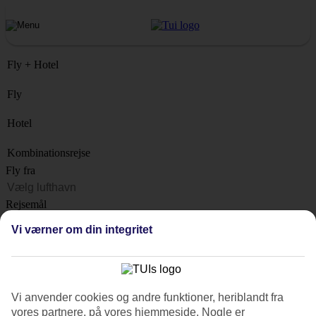
Fly + Hotel
Fly
Hotel
Kombinationsrejse
Fly fra
Rejsemål
Liste
Vi værner om din integritet
Hvornår?
Hvor længe?
1 uge
Vi anvender cookies og andre funktioner, heriblandt fra
Antal rejsende
vores partnere, på vores hjemmeside. Nogle er