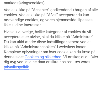
markedsføringscookies).
Gennemsnitstemperatur – Raa Atollen
Ved at klikke på "Accepter" godkender du brugen af alle
cookies. Ved at klikke på "Afvis" accepterer du kun
Populære hoteller – Raa Atollen
nødvendige cookies, og vores hjemmeside tilpasses
ikke til dine interesser.
Mere i samme kategori
Hvis du vil vælge, hvilke kategorier af cookies du vil
acceptere eller afvise, skal du klikke på "Administrer".
Noonu Atollen - Vejr og temperaturer
Du kan altid ændre disse indstillinger senere ved at
Kreta - Vejr og temperaturer
Cypern - Vejr og temperaturer
klikke på "Administrer cookies" i websitets footer.
Mallorca - Vejr og temperaturer
Komplette oplysninger om hver cookie kan du læse på
Tenerife - Vejr og temperaturer
denne side:
Cookies og sikkerhed
.
Vi ønsker, at du føler
dig tryg ved, at dine data er sikre hos os: Læs vores
Mere i samme område
privatlivspolitik
.
Rejser til Maldiverne
All Inclusive på Maldiverne
Rejser til Raa Atollen
Hoteller på Maldiverne
Rejser til South Male Atollen
Rejser der ligner