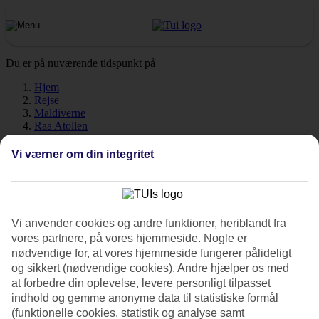
Du er på nuværende tidspunkt på
Hjem
Rejse
Maldiverne
Raa Atollen
Vejr
Vi værner om din integritet
Raa Atollen - Vejr og
temperaturer
Vi anvender cookies og andre funktioner, heriblandt fra
vores partnere, på vores hjemmeside. Nogle er
nødvendige for, at vores hjemmeside fungerer pålideligt
Hvordan er vejret, når du skal rejse til Raa Atollen på ferie? Vejret,
og sikkert (nødvendige cookies). Andre hjælper os med
klima og temperatur spiller en afgørende rolle på din ferie, uanset
at forbedre din oplevelse, levere personligt tilpasset
om det gælder soltimer eller vandtemperatur. Find ud af hvor varmt
der er, når du skal rejse til Raa Atollen. Her har vi samlet al
indhold og gemme anonyme data til statistiske formål
information om vejret måned for måned.
(funktionelle cookies, statistik og analyse samt