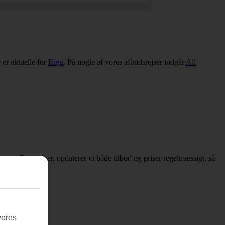
 er aktuelle for
Riga
. På nogle af vores afbudsrejser indgår
All
er om afbudsrejser, opdaterer vi både tilbud og priser regelmæssigt, så
vores