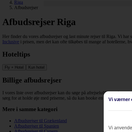
Riga
Afbudsrejser
Afbudsrejser Riga
Her finder du vores afbudsrejser og last minute rejser til Riga. Vi har s
Inclusive
i prisen, men det kan ofte tilkøbes til mange af hotellerne, h
Hoteltips
Fly + Hotel
Kun hotel
Billige afbudsrejser
I vores liste over afbudsrejser kan du søge på afrejselufthavn, dato, re
sørg for at holde øje med priserne, så du kan booke en billig rejse til R
Vi værner 
Mere i samme kategori
Afbudsrejser til Grækenland
Afbudsrejser til Spanien
Vi anvender
Afbudsrejser til Cypern