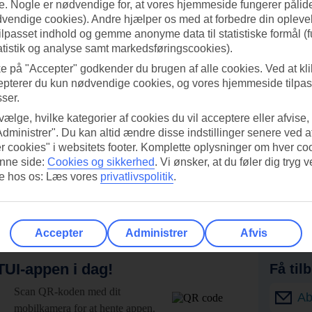
. Nogle er nødvendige for, at vores hjemmeside fungerer pålide
dvendige cookies). Andre hjælper os med at forbedre din oplevel
tilpasset indhold og gemme anonyme data til statistiske formål (f
atistik og analyse samt markedsføringscookies).
ke på "Accepter" godkender du brugen af alle cookies. Ved at kl
epterer du kun nødvendige cookies, og vores hjemmeside tilpass
sser.
 vælge, hvilke kategorier af cookies du vil acceptere eller afvise,
Administrer". Du kan altid ændre disse indstillinger senere ved a
r cookies" i websitets footer. Komplette oplysninger om hver co
nne side:
Cookies og sikkerhed
.
Vi ønsker, at du føler dig tryg v
re hos os: Læs vores
privatlivspolitik
.
Accepter
Administrer
Afvis
UI-appen i dag!
Få til
Scan QR-koden med dit
Ab
mobilkamera for at hente appen.