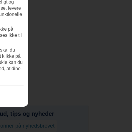
ligt og
se, levere
unktionelle
ikke på
es ikke til
 skal du
t klikke på
okie kan du
ed, at dine
bud, tips og nyheder
onner på nyhedsbrevet