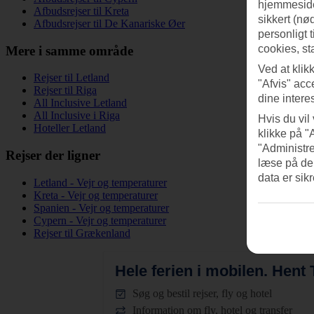
hjemmeside
Afbudsrejser til Kreta
sikkert (nø
Afbudsrejser til De Kanariske Øer
personligt 
cookies, st
Mere i samme område
Ved at klik
Rejser til Letland
"Afvis" acc
Rejser til Riga
dine intere
All Inclusive Letland
All Inclusive i Riga
Hvis du vil
Hoteller Letland
klikke på "
"Administre
Rejser der ligner
læse på de
data er sik
Letland - Vejr og temperaturer
Kreta - Vejr og temperaturer
Spanien - Vejr og temperaturer
Cypern - Vejr og temperaturer
Rejser til Grækenland
Hele ferien i mobilen.
Hent T
Søg og bestil rejser, fly og hotel
Information om fly, hotel og transfer