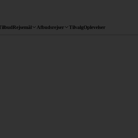
Tilbud
Rejsemål
Afbudsrejser
Tilvalg
Oplevelser