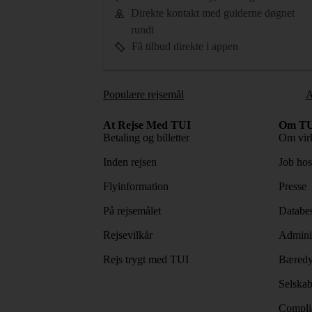
Direkte kontakt med guiderne døgnet
rundt
Få tilbud direkte i appen
Populære rejsemål
A
At Rejse Med TUI
Om TU
Betaling og billetter
Om vir
Inden rejsen
Job ho
Flyinformation
Presse
På rejsemålet
Databes
Rejsevilkår
Adminis
Rejs trygt med TUI
Bæredy
Selskab
Complia