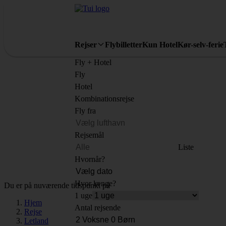
Rejser
Flybilletter
Kun Hotel
Kør-selv-ferie
Fly + Hotel
Fly
Hotel
Kombinationsrejse
Fly fra
Rejsemål
Liste
Hvornår?
Hvor længe?
Du er på nuværende tidspunkt på
1 uge
Hjem
Antal rejsende
Rejse
Letland