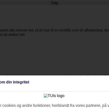
Søg
amlet alle rejserne her, så du kan få et overblik over de afbudsrejser, der
vis du ønsker det.
jsemål og rejselængde for at tilpasse turen til dine ønsker. Da det handl
iga.
om din integritet
 cookies og andre funktioner, heriblandt fra vores partnere, på 