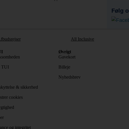
Følg o
fbudsrejser
All Inclusive
I
Øvrigt
ksomheden
Gavekort
s TUI
Billeje
Nyhedsbrev
kyttelse & sikkerhed
trer cookies
gtighed
er
nce og integritet