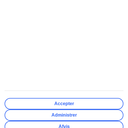
Færdig
Rejsemål
Nulstil
Færdig
Afrejsedato
Ma
Ti
On
To
Fr
Lø
Sø
Hvor fleksibel er din afrejsedato?
Kun valgt dato
+/- 3 Dage
+/- 7 Dage
+/- 14 Dage
Nulstil
Færdig
Antal rejsende
Antal værelser
Vælg for mig
Accepter
Voksne
2
Administrer
Børn (0-17)
0
Afvis