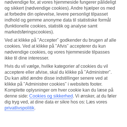
nødvendige for, at vores hjemmeside fungerer pålideligt
og sikkert (nødvendige cookies). Andre hjælper os med
Søg
at forbedre din oplevelse, levere personligt tilpasset
indhold og gemme anonyme data til statistiske formål
(funktionelle cookies, statistik og analyse samt
markedsføringscookies).
Du er på nuværende tidspunkt på
Ved at klikke på "Accepter" godkender du brugen af alle
Hjem
cookies. Ved at klikke på "Afvis" accepterer du kun
Rejse
nødvendige cookies, og vores hjemmeside tilpasses
Kroatien
ikke til dine interesser.
Zadar-kysten
Zadar
Hvis du vil vælge, hvilke kategorier af cookies du vil
Hoteller
acceptere eller afvise, skal du klikke på "Administrer".
Du kan altid ændre disse indstillinger senere ved at
Hoteller i Zadar
klikke på "Administrer cookies" i websitets footer.
Komplette oplysninger om hver cookie kan du læse på
denne side:
Cookies og sikkerhed
.
Vi ønsker, at du føler
Her finder du hele vores udvalg af hoteller på
rejser til Zadar
. Vi har
dig tryg ved, at dine data er sikre hos os: Læs vores
valgt de bedste hoteller, som Zadar har at tilbyde for at sikre dig den
bedst mulige ferie. Uanset om du rejser selv, med familien, som par
privatlivspolitik
.
eller i en gruppe, kan du være sikker på at finde et hotel, som passer
til dig. Brug et øjeblik, lad dig inspirere og find dit drømmehotel.