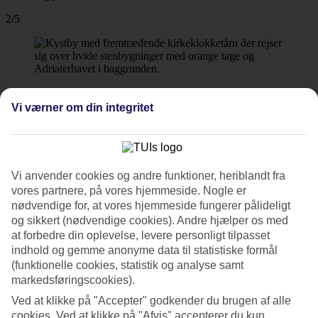
2/5
3/5
Vi værner om din integritet
4/5
Vi anvender cookies og andre funktioner, heriblandt fra
vores partnere, på vores hjemmeside. Nogle er
nødvendige for, at vores hjemmeside fungerer pålideligt
5/5
og sikkert (nødvendige cookies). Andre hjælper os med
at forbedre din oplevelse, levere personligt tilpasset
indhold og gemme anonyme data til statistiske formål
(funktionelle cookies, statistik og analyse samt
Næste
markedsføringscookies).
Ved at klikke på "Accepter" godkender du brugen af alle
cookies. Ved at klikke på "Afvis" accepterer du kun