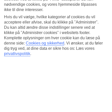
nødvendige cookies, og vores hjemmeside tilpasses
ikke til dine interesser.
Hvis du vil vælge, hvilke kategorier af cookies du vil
acceptere eller afvise, skal du klikke på "Administrer".
Du kan altid ændre disse indstillinger senere ved at
klikke på "Administrer cookies" i websitets footer.
Komplette oplysninger om hver cookie kan du læse på
denne side:
Cookies og sikkerhed
.
Vi ønsker, at du føler
dig tryg ved, at dine data er sikre hos os: Læs vores
privatlivspolitik
.
Lyse strande med krystalklart hav
En skærgård fyldt med øer
En charmerende gammel bydel
Læs mere om rejsemålet