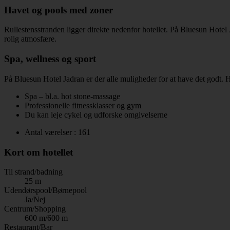
Havet og pools med zoner
Rullestensstranden ligger direkte nedenfor hotellet. På Bluesun Hotel 
rolig atmosfære.
Spa, wellness og sport
På Bluesun Hotel Jadran er der alle muligheder for at have det godt. H
Spa – bl.a. hot stone-massage
Professionelle fitnessklasser og gym
Du kan leje cykel og udforske omgivelserne
Antal værelser : 161
Kort om hotellet
Til strand/badning
25 m
Udendørspool/Børnepool
Ja/Nej
Centrum/Shopping
600 m/600 m
Restaurant/Bar