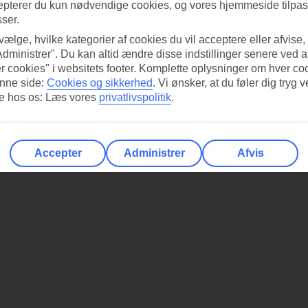
epterer du kun nødvendige cookies, og vores hjemmeside tilpass
sser.
 vælge, hvilke kategorier af cookies du vil acceptere eller afvise,
Administrer". Du kan altid ændre disse indstillinger senere ved a
r cookies" i websitets footer. Komplette oplysninger om hver co
nne side:
Cookies og sikkerhed
.
Vi ønsker, at du føler dig tryg v
re hos os: Læs vores
privatlivspolitik
.
Accepter
Administrer
Afvis