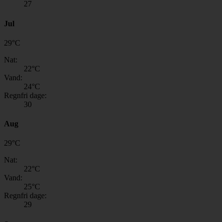
27
Jul
29
°
C
Nat:
22
°C
Vand:
24
°C
Regnfri dage:
30
Aug
29
°
C
Nat:
22
°C
Vand:
25
°C
Regnfri dage:
29