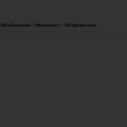
Tilbud
Rejsemål
Afbudsrejser
Tilvalg
Oplevelser