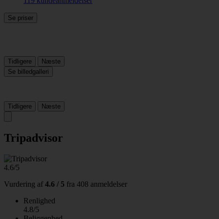
119 kundeanmeldelser
Se priser
Tidligere
Næste
Se billedgalleri
Tidligere
Næste
Tripadvisor
4.6/5
Vurdering af
4.6 / 5
fra
408 anmeldelser
Renlighed
4.8/5
Beliggenhed