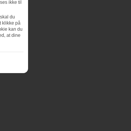
es ikke til
 skal du
t klikke på
okie kan du
ed, at dine