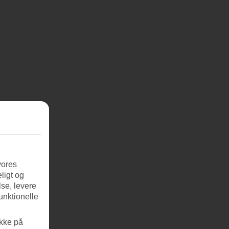
vores
ligt og
se, levere
unktionelle
ikke på