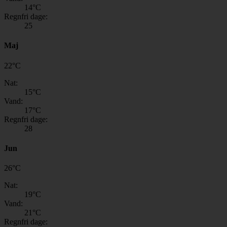
14
°C
Regnfri dage:
25
Maj
22
°
C
Nat:
15
°C
Vand:
17
°C
Regnfri dage:
28
Jun
26
°
C
Nat:
19
°C
Vand:
21
°C
Regnfri dage: