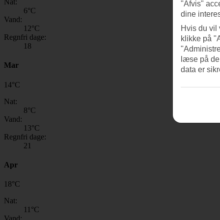
Nat:
"Afvis" acc
6
°C
dine intere
Vand:
12
°C
Hvis du vil
Regnfri dage:
klikke på "
18
"Administre
læse på de
Mar
data er sik
14
°
C
Nat:
8
°C
Vand:
13
°C
Regnfri dage:
21
Apr
18
°
C
Nat:
11
°C
Vand: