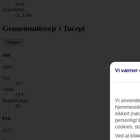
Ja/Ja
Transfertid
ca. 2 tim
Gennemsnitsvejr i Tucepi
Tidligere
Jan
10
°
C
Vi værner 
Nat:
5
°C
Vand:
13
°C
Regnfri dage:
Vi anvender
20
hjemmeside
sikkert (nø
Feb
personligt 
cookies, st
11
°
C
Ved at klik