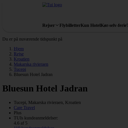
Rejser
Flybilletter
Kun Hotel
Kør-selv-ferie
Du er på nuværende tidspunkt på
Hjem
Rejse
Kroatien
Makarska rivieraen
Tucepi
Bluesun Hotel Jadran
Bluesun Hotel Jadran
Tucepi, Makarska rivieraen, Kroatien
Care Travel
Plus
TUIs kundeanmeldelser:
4.6 af 5