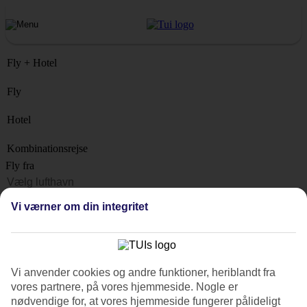
Fly + Hotel
Fly
Hotel
Kombinationsrejse
Fly fra
Rejsemål
Vi værner om din integritet
Liste
Hvornår?
Hvor længe?
Vi anvender cookies og andre funktioner, heriblandt fra
1 uge
vores partnere, på vores hjemmeside. Nogle er
Antal rejsende
nødvendige for, at vores hjemmeside fungerer pålideligt