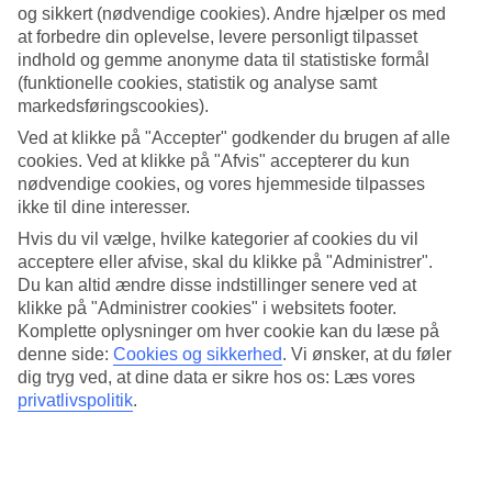
og sikkert (nødvendige cookies). Andre hjælper os med
Søg
at forbedre din oplevelse, levere personligt tilpasset
indhold og gemme anonyme data til statistiske formål
(funktionelle cookies, statistik og analyse samt
markedsføringscookies).
Du er på nuværende tidspunkt på
Ved at klikke på "Accepter" godkender du brugen af alle
cookies. Ved at klikke på "Afvis" accepterer du kun
Hjem
nødvendige cookies, og vores hjemmeside tilpasses
Rejse
ikke til dine interesser.
Kroatien
Makarska rivieraen
Hvis du vil vælge, hvilke kategorier af cookies du vil
Podgora
acceptere eller afvise, skal du klikke på "Administrer".
All Inclusive
Du kan altid ændre disse indstillinger senere ved at
klikke på "Administrer cookies" i websitets footer.
All Inclusive Podgora
Komplette oplysninger om hver cookie kan du læse på
denne side:
Cookies og sikkerhed
.
Vi ønsker, at du føler
Mere i samme kategori
dig tryg ved, at dine data er sikre hos os: Læs vores
privatlivspolitik
.
All Inclusive i Lopud
All Inclusive Hvar
All Inclusive Tucepi
All Inclusive Makarska