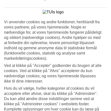
Service
4.5/5
Søvnkvalitet
4.4/5
Standard
Vi anvender cookies og andre funktioner, heriblandt fra
4.4/5
vores partnere, på vores hjemmeside. Nogle er
nødvendige for, at vores hjemmeside fungerer pålideligt
Om hotellet
og sikkert (nødvendige cookies). Andre hjælper os med
at forbedre din oplevelse, levere personligt tilpasset
4*
indhold og gemme anonyme data til statistiske formål
Officiel kategori
(funktionelle cookies, statistik og analyse samt
WiFi
markedsføringscookies).
Boutiquehotel ved havnen i Makarska
Ved at klikke på "Accepter" godkender du brugen af alle
cookies. Ved at klikke på "Afvis" accepterer du kun
Lige ved havnen i Makarska ligger boutiquehotellet Osejava Hotel.
nødvendige cookies, og vores hjemmeside tilpasses
Hotellet er moderne indrettet og har en god beliggenhed i forhold til
ikke til dine interesser.
restauranter, barer og butikker. Med andre ord tæt på både
eftermiddagsshopping og natteliv.
Hvis du vil vælge, hvilke kategorier af cookies du vil
acceptere eller afvise, skal du klikke på "Administrer".
Osejava Hotel passer til dig, der vil bo lidt specielt i ferien. Det
bedste ved hotellet er den moderne stil og den centrale beliggenhed.
Du kan altid ændre disse indstillinger senere ved at
klikke på "Administrer cookies" i websitets footer.
Værelserne er er holdt i lyse nuancer inspireret af arkitektur og natur
Komplette oplysninger om hver cookie kan du læse på