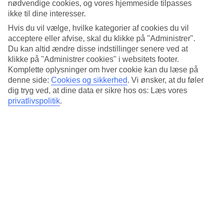
nødvendige cookies, og vores hjemmeside tilpasses
Pool og nær stranden
ikke til dine interesser.
Tilbringer du dagen på hotellet kan du slappe af i en solsenge ved
Hvis du vil vælge, hvilke kategorier af cookies du vil
poolen. Beliggenheden er optimal for dig, der både vil bade i poolen
acceptere eller afvise, skal du klikke på "Administrer".
og havet, da stranden kun ligger et stenkast væk.
Du kan altid ændre disse indstillinger senere ved at
klikke på "Administrer cookies" i websitets footer.
Hamam og aroma
Komplette oplysninger om hver cookie kan du læse på
denne side:
Cookies og sikkerhed
.
Vi ønsker, at du føler
For dig, som er ude efter lidt ekstra afslapning anbefaler vi at du
dig tryg ved, at dine data er sikre hos os: Læs vores
besøger spa- og wellnessafdelingen. Vælg mellem pool og
privatlivspolitik
.
hydromassage, dampbad, jacuzzi, hamam, aromarum og sauna.
Antal værelser : 202
Kort om hotellet
Til strand/badning
50 m - 100 m
Udendørspool/Børnepool
Ja/Nej
Centrum/Shopping
200 m/200 m
Restaurant/Bar
Ja/Ja