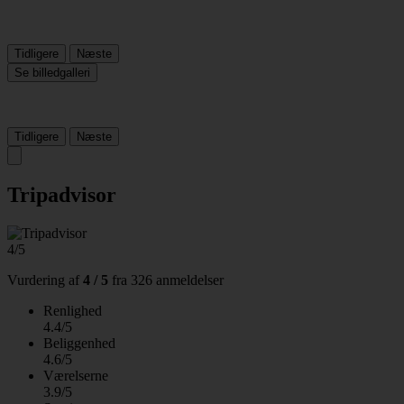
Tidligere
Næste
Se billedgalleri
Tidligere
Næste
Tripadvisor
4/5
Vurdering af
4 / 5
fra
326 anmeldelser
Renlighed
4.4/5
Beliggenhed
4.6/5
Værelserne
3.9/5