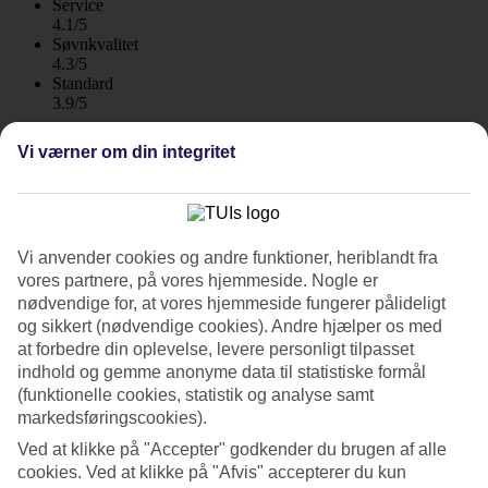
Service
4.1/5
Søvnkvalitet
4.3/5
Standard
3.9/5
Om hotellet
Vi værner om din integritet
4*
Officiel kategori
WiFi
Vi anvender cookies og andre funktioner, heriblandt fra
Nær strand og centrum
vores partnere, på vores hjemmeside. Nogle er
nødvendige for, at vores hjemmeside fungerer pålideligt
Hotel Horizont ligger ved strandpromenaden i badebyen Baska
og sikkert (nødvendige cookies). Andre hjælper os med
Voda. Det hyggelige bycentrum ligger kun nogle hunderede meter
at forbedre din oplevelse, levere personligt tilpasset
væk. På hotellet har du adgang til pool, restaurant og en spa- og
indhold og gemme anonyme data til statistiske formål
wellnessafdeling. Halvpension kan bestilles som tilvalg!
(funktionelle cookies, statistik og analyse samt
Følger du strandpromenaden er der en del restauranter og
markedsføringscookies).
souvenirbutikker og fortsætter du på promenaden uden for byen
Ved at klikke på "Accepter" godkender du brugen af alle
findes der flere små badevige at udforske.
cookies. Ved at klikke på "Afvis" accepterer du kun