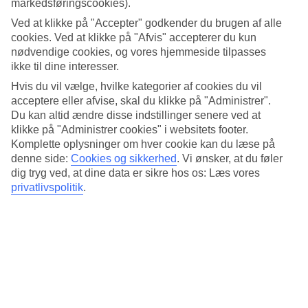
markedsføringscookies).
7/13
Ved at klikke på "Accepter" godkender du brugen af alle
cookies. Ved at klikke på "Afvis" accepterer du kun
nødvendige cookies, og vores hjemmeside tilpasses
8/13
ikke til dine interesser.
Hvis du vil vælge, hvilke kategorier af cookies du vil
acceptere eller afvise, skal du klikke på "Administrer".
Du kan altid ændre disse indstillinger senere ved at
9/13
klikke på "Administrer cookies" i websitets footer.
Komplette oplysninger om hver cookie kan du læse på
denne side:
Cookies og sikkerhed
.
Vi ønsker, at du føler
dig tryg ved, at dine data er sikre hos os: Læs vores
10/13
privatlivspolitik
.
11/13
12/13