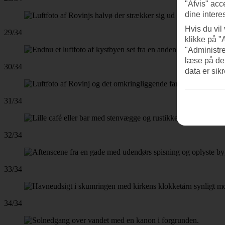
"Afvis" acc
dine intere
Hvis du vil
29/34
klikke på "
"Administre
læse på de
30/34
data er sik
31/34
32/34
33/34
34/34