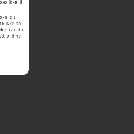
es ikke til
 skal du
t klikke på
okie kan du
ed, at dine