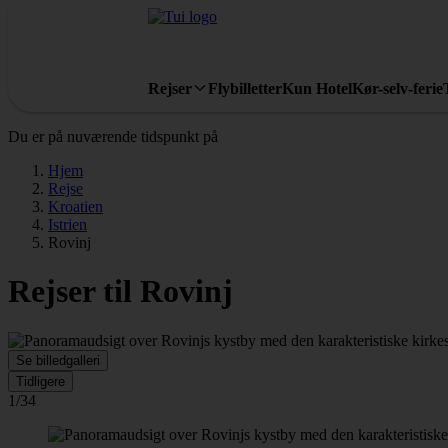
Rejser
Flybilletter
Kun Hotel
Kør-selv-ferie
Du er på nuværende tidspunkt på
Hjem
Rejse
Kroatien
Istrien
Rovinj
Rejser til Rovinj
Se billedgalleri
Tidligere
1/34