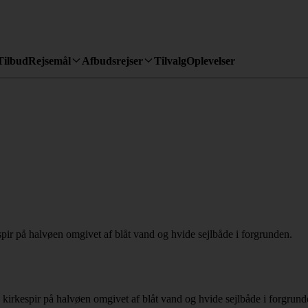
Tilbud
Rejsemål
Afbudsrejser
Tilvalg
Oplevelser