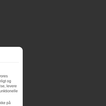
vores
ligt og
se, levere
unktionelle
ikke på