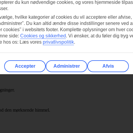
epterer du kun nødvendige cookies, og vores hjemmeside tilpass
sser.
 vælge, hvilke kategorier af cookies du vil acceptere eller afvise,
Administrer". Du kan altid ændre disse indstillinger senere ved a
r cookies" i websitets footer. Komplette oplysninger om hver co
nne side:
Cookies og sikkerhed
.
Vi ønsker, at du føler dig tryg v
re hos os: Læs vores
privatlivspolitik
.
Accepter
Administrer
Afvis