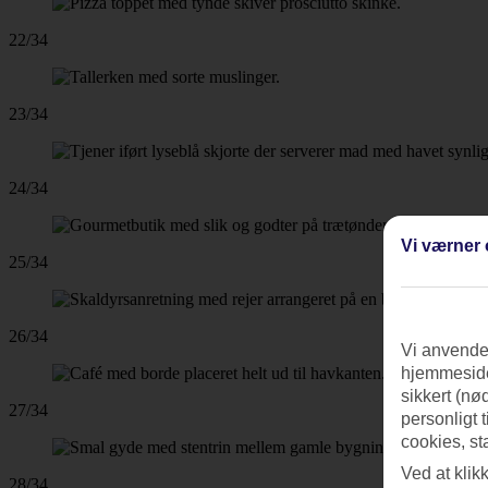
22/34
23/34
24/34
Vi værner 
25/34
26/34
Vi anvender
hjemmeside
sikkert (nø
27/34
personligt 
cookies, st
Ved at klik
28/34