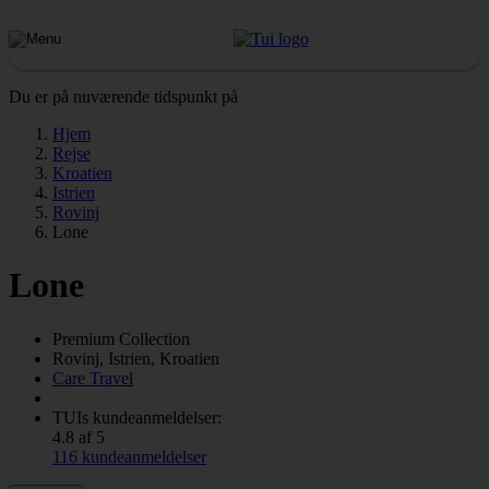
Du er på nuværende tidspunkt på
Hjem
Rejse
Kroatien
Istrien
Rovinj
Lone
Lone
Premium Collection
Rovinj, Istrien, Kroatien
Care Travel
TUIs kundeanmeldelser:
4.8 af 5
116 kundeanmeldelser