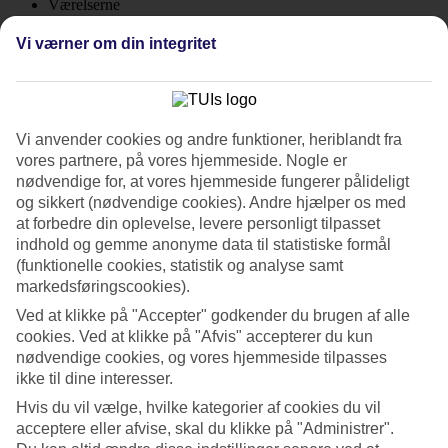
Værelserne
4.8/5
Service
Vi værner om din integritet
4.4/5
Søvnkvalitet
4.7/5
Standard
4.2/5
Vi anvender cookies og andre funktioner, heriblandt fra
vores partnere, på vores hjemmeside. Nogle er
Om hotellet
nødvendige for, at vores hjemmeside fungerer pålideligt
og sikkert (nødvendige cookies). Andre hjælper os med
5*
at forbedre din oplevelse, levere personligt tilpasset
Officiel kategori
indhold og gemme anonyme data til statistiske formål
WiFi
(funktionelle cookies, statistik og analyse samt
Care Travel
markedsføringscookies).
Designhotel af høj standard nær Rovinj
Ved at klikke på "Accepter" godkender du brugen af alle
cookies. Ved at klikke på "Afvis" accepterer du kun
Velkommen til Kroatiens første designhotel. Et smart, femstjernet
nødvendige cookies, og vores hjemmeside tilpasses
hotel omgivet af pinjetræer, nogle minutter fra Mulinistranden. Der
ikke til dine interesser.
er gåafstand til italienskinspirerede Rovinj, med venetianske
bygninger, trattorier, restauranter og cafeer.
Hvis du vil vælge, hvilke kategorier af cookies du vil
acceptere eller afvise, skal du klikke på "Administrer".
Her er kvaliteten høj ned til mindste detalje, med lyst design i