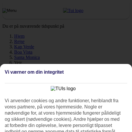
Du er på nuværende tidspunkt på
Hjem
Rejse
Kap Verde
Boa Vista
Santa Monica
Vejr
Vi værner om din integritet
Santa Monica - Vejr og
temperaturer
Vi anvender cookies og andre funktioner, heriblandt fra
vores partnere, på vores hjemmeside. Nogle er
nødvendige for, at vores hjemmeside fungerer pålideligt
og sikkert (nødvendige cookies). Andre hjælper os med
Hvordan er vejret, når du skal rejse til
Santa Monica
på ferie? Vejret,
at forbedre din oplevelse, levere personligt tilpasset
klima og temperatur spiller en afgørende rolle på din ferie, uanset
indhold og gemme anonyme data til statistiske formål