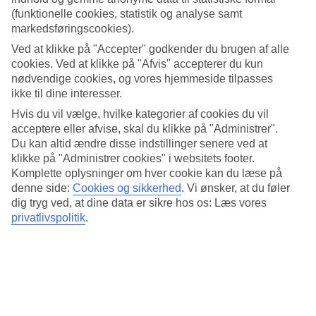
om det gælder soltimer eller vandtemperatur. Find ud af hvor varmt
(funktionelle cookies, statistik og analyse samt
der er, når du skal rejse til Santa Monica. Her har vi samlet al
markedsføringscookies).
information om vejret måned for måned.
Ved at klikke på "Accepter" godkender du brugen af alle
Gennemsnitstemperatur – Santa Monica
cookies. Ved at klikke på "Afvis" accepterer du kun
nødvendige cookies, og vores hjemmeside tilpasses
Populære hoteller – Santa Monica
ikke til dine interesser.
Hvis du vil vælge, hvilke kategorier af cookies du vil
Mere i samme kategori
acceptere eller afvise, skal du klikke på "Administrer".
Du kan altid ændre disse indstillinger senere ved at
Santa Maria - Vejr og temperaturer
klikke på "Administrer cookies" i websitets footer.
Sal Rei - Vejr og temperaturer
Komplette oplysninger om hver cookie kan du læse på
Boa Vista - Vejr og temperaturer
denne side:
Cookies og sikkerhed
.
Vi ønsker, at du føler
Sal - Vejr og temperaturer
dig tryg ved, at dine data er sikre hos os: Læs vores
Mere i samme område
privatlivspolitik
.
Rejser til Kap Verde
Afbudsrejser til Kap Verde
Rejser til Santa Monica
Hoteller Sal
All Inclusive Boa Vista