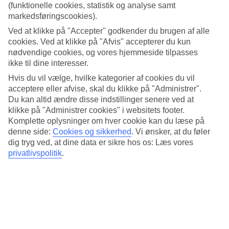
(funktionelle cookies, statistik og analyse samt
Gennemsnitstemperatur – Sal
markedsføringscookies).
Ved at klikke på "Accepter" godkender du brugen af alle
Populære hoteller – Sal
cookies. Ved at klikke på "Afvis" accepterer du kun
nødvendige cookies, og vores hjemmeside tilpasses
Mere i samme kategori
ikke til dine interesser.
Hvis du vil vælge, hvilke kategorier af cookies du vil
Santa Maria - Vejr og temperaturer
acceptere eller afvise, skal du klikke på "Administrer".
Du kan altid ændre disse indstillinger senere ved at
Mere i samme område
klikke på "Administrer cookies" i websitets footer.
Rejser til Kap Verde
Komplette oplysninger om hver cookie kan du læse på
Afbudsrejser til Kap Verde
denne side:
Cookies og sikkerhed
.
Vi ønsker, at du føler
Hoteller Sal
dig tryg ved, at dine data er sikre hos os: Læs vores
All Inclusive Sal
privatlivspolitik
.
Rejser til Sal
Rejser der ligner
Kreta - Vejr og temperaturer
Spanien - Vejr og temperaturer
Cypern - Vejr og temperaturer
Mallorca - Vejr og temperaturer