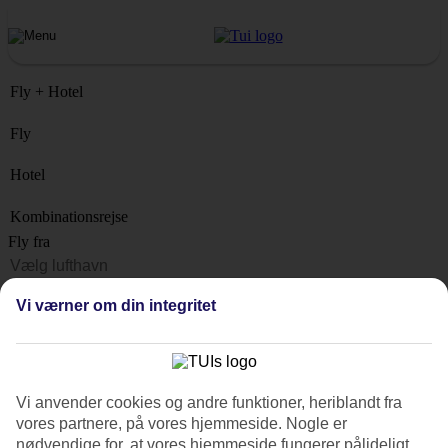
Fly + Hotel
Fly
Hotel
Kombinationsrejse
Fly fra
Rejsemål
Vi værner om din integritet
Liste
Hvornår?
Hvor længe?
Vi anvender cookies og andre funktioner, heriblandt fra
1 uge
vores partnere, på vores hjemmeside. Nogle er
Antal rejsende
nødvendige for, at vores hjemmeside fungerer pålideligt