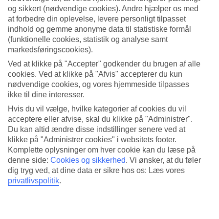
og sikkert (nødvendige cookies). Andre hjælper os med
Søg
at forbedre din oplevelse, levere personligt tilpasset
indhold og gemme anonyme data til statistiske formål
(funktionelle cookies, statistik og analyse samt
markedsføringscookies).
Du er på nuværende tidspunkt på
Ved at klikke på "Accepter" godkender du brugen af alle
cookies. Ved at klikke på "Afvis" accepterer du kun
Hjem
nødvendige cookies, og vores hjemmeside tilpasses
Rejse
Kap Verde
ikke til dine interesser.
Boa Vista
Hvis du vil vælge, hvilke kategorier af cookies du vil
Santa Monica
acceptere eller afvise, skal du klikke på "Administrer".
Hoteller
Du kan altid ændre disse indstillinger senere ved at
Hoteller Santa Monica
klikke på "Administrer cookies" i websitets footer.
Komplette oplysninger om hver cookie kan du læse på
denne side:
Cookies og sikkerhed
.
Vi ønsker, at du føler
Her finder du vores store udvalg af hoteller for Santa Monica. Vi har
dig tryg ved, at dine data er sikre hos os: Læs vores
valgt de bedste hoteller, som Santa Monica har at tilbyde, for at sikre
privatlivspolitik
.
dig den bedst mulige ferie.
Mere i samme kategori