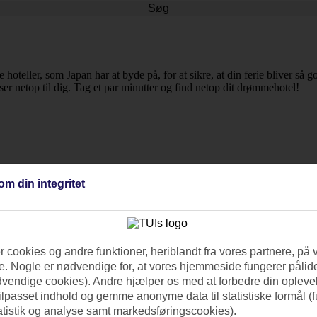
Søg
e hoteller, som Japan har at byde på, for at sikre, at din ferie bliver s
sser netop til dig. Tag et par minutter og find netop dit drømmehotel!
om din integritet
 cookies og andre funktioner, heriblandt fra vores partnere, på 
. Nogle er nødvendige for, at vores hjemmeside fungerer pålide
dvendige cookies). Andre hjælper os med at forbedre din oplevel
tilpasset indhold og gemme anonyme data til statistiske formål (f
atistik og analyse samt markedsføringscookies).