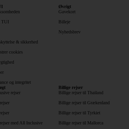
I
Øvrigt
ksomheden
Gavekort
s TUI
Billeje
Nyhedsbrev
kyttelse & sikkerhed
trer cookies
gtighed
er
nce og integritet
øgt
Billige rejser
usive rejser
Billige rejser til Thailand
rejser
Billige rejser til Grækenland
rejser
Billige rejser til Tyrkiet
ejser med All Inclusive
Billige rejser til Mallorca