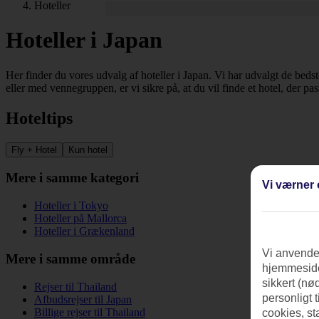
Hoteller
Hoteller i Japan
Her finder du vores udvalg af hoteller i Japan. Vi har udvalgt de bedst
eller med vennegruppen, er vi sikre på, at du vil finde et hotel, der pa
Hoteltips
Fly + Hotel
Kun hotel
Mere i samme kategori
Vi værner 
Hoteller i Tokyo
Hoteller på Mallorca
Hoteller i Grækenland
Vi anvender
Mere i samme område
hjemmeside
sikkert (nø
Rejser til Thailand
personligt 
Afbudsrejser til Japan
Billige rejser til Thailand
cookies, st