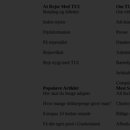
At Rejse Med TUI
Om TU
Betaling og billetter
Om vir
Inden rejsen
Job ho
Flyinformation
Presse
På rejsemålet
Databes
Rejsevilkår
Adminis
Rejs trygt med TUI
Bæredy
Selskab
Complia
Populære Artikler
Mest S
Her skal du bruge adapter
All Incl
Hvor mange drikkepenge giver man?
Charter
Europas 10 bedste strande
Billige 
Få din egen pool i Grækenland
Afbudsr