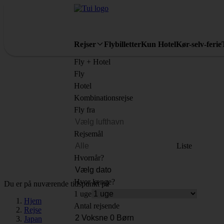
Rejser
Flybilletter
Kun Hotel
Kør-selv-ferie
Fly + Hotel
Fly
Hotel
Kombinationsrejse
Fly fra
Rejsemål
Liste
Hvornår?
Hvor længe?
Du er på nuværende tidspunkt på
1 uge
Hjem
Antal rejsende
Rejse
Japan