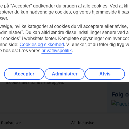
ke på "Accepter" godkender du brugen af alle cookies. Ved at kl
epterer du kun nødvendige cookies, og vores hjemmeside tilpass
sser.
 vælge, hvilke kategorier af cookies du vil acceptere eller afvise,
Administrer". Du kan altid ændre disse indstillinger senere ved a
r cookies" i websitets footer. Komplette oplysninger om hver co
nne side:
Cookies og sikkerhed
.
Vi ønsker, at du føler dig tryg v
re hos os: Læs vores
privatlivspolitik
.
UI-appen i dag!
Få til
Accepter
Administrer
Afvis
Scan QR-koden med dit
Ab
mobilkamera for at hente appen.
Følg o
fbudsrejser
All Inclusive