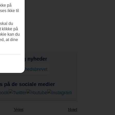
ikke på
es ikke til
 skal du
t klikke på
okie kan du
ed, at dine
bud, tips og nyheder
onner på nyhedsbrevet
s på de sociale medier
Vejret
Hotel