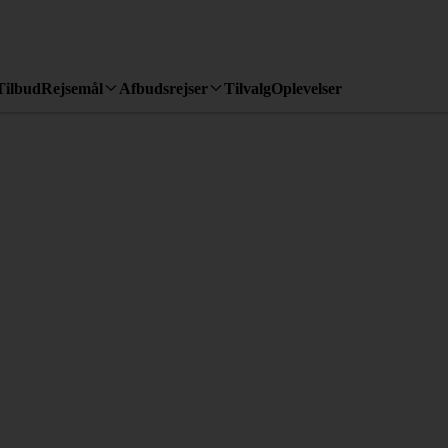
Tilbud
Rejsemål
Afbudsrejser
Tilvalg
Oplevelser