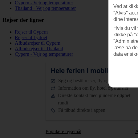
Cypern - Vejr og temperaturer
Ved at klik
Thailand - Vejr og temperaturer
"Afvis" acc
dine intere
Rejser der ligner
Hvis du vil
Rejser til Cypern
klikke på "
Rejser til Tyrkiet
"Administre
Afbudsrejser til Cypern
læse på de
Afbudsrejser til Thailand
data er sik
Cypern - Vejr og temperaturer
Hele ferien i mobilen.
Hent T
Søg og bestil rejser, fly og hotel
Information om fly, hotel og transfer
Direkte kontakt med guiderne døgnet
rundt
Få tilbud direkte i appen
Populære rejsemål
A