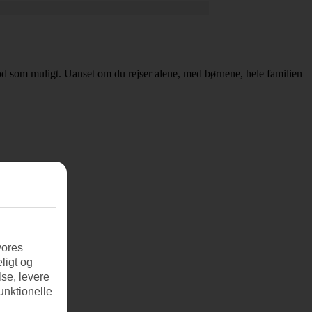
å god som muligt. Uanset om du rejser alene, med børnene, hele familien
vores
ligt og
se, levere
unktionelle