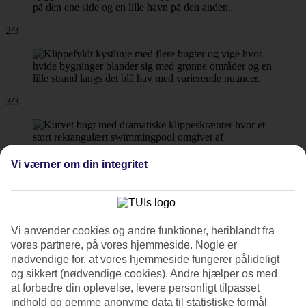
2/3
3/3
Vi værner om din integritet
Næste
Vi anvender cookies og andre funktioner, heriblandt fra
vores partnere, på vores hjemmeside. Nogle er
nødvendige for, at vores hjemmeside fungerer pålideligt
og sikkert (nødvendige cookies). Andre hjælper os med
at forbedre din oplevelse, levere personligt tilpasset
indhold og gemme anonyme data til statistiske formål