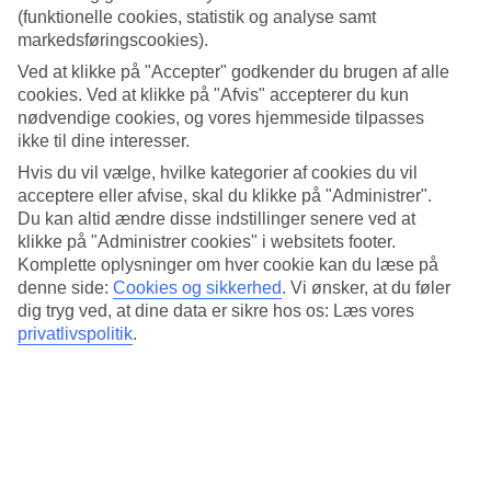
(funktionelle cookies, statistik og analyse samt
markedsføringscookies).
Ved at klikke på "Accepter" godkender du brugen af alle
cookies. Ved at klikke på "Afvis" accepterer du kun
nødvendige cookies, og vores hjemmeside tilpasses
ikke til dine interesser.
Hvis du vil vælge, hvilke kategorier af cookies du vil
acceptere eller afvise, skal du klikke på "Administrer".
Du kan altid ændre disse indstillinger senere ved at
klikke på "Administrer cookies" i websitets footer.
Komplette oplysninger om hver cookie kan du læse på
denne side:
Cookies og sikkerhed
.
Vi ønsker, at du føler
Snorkle langs kalkstensklipperne
dig tryg ved, at dine data er sikre hos os: Læs vores
Spis frisk fisk og skaldyr
privatlivspolitik
.
Besøg Syrakusa eller Catania
Læs mere om rejsemålet
Populære hoteller – Brucoli
Se alle hoteller – Brucoli