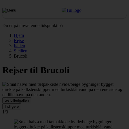
Du er på nuværende tidspunkt på
Hjem
Rejse
Italien
Sicilien
Brucoli
Rejser til Brucoli
Se billedgalleri
Tidligere
1/3