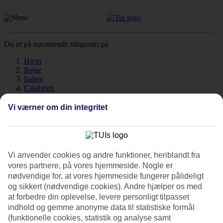
Du er på nuværende tidspunkt på
Hjem
Rejse
Italien
Calabrien
Sibari
Vejr
Vi værner om din integritet
Sibari - Vejr og temperaturer
Vi anvender cookies og andre funktioner, heriblandt fra
vores partnere, på vores hjemmeside. Nogle er
Hvor varmt er det, når du tager på ferie til
Sibari
? Et rigtig godt
nødvendige for, at vores hjemmeside fungerer pålideligt
spørgsmål! Vejr, klima og temperatur har en afgørende indflydelse
og sikkert (nødvendige cookies). Andre hjælper os med
på din rejse, uanset om det handler solskinstimer eller
at forbedre din oplevelse, levere personligt tilpasset
badevandstemperatur. Her har vi samlet alle oplysninger om vejret
for Sibari måned for måned.
indhold og gemme anonyme data til statistiske formål
(funktionelle cookies, statistik og analyse samt