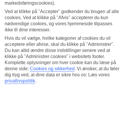
Gennemsnitstemperatur – Sibari
markedsføringscookies).
Ved at klikke på "Accepter" godkender du brugen af alle
Populære hoteller – Sibari
cookies. Ved at klikke på "Afvis" accepterer du kun
nødvendige cookies, og vores hjemmeside tilpasses
Mere i samme kategori
ikke til dine interesser.
Hvis du vil vælge, hvilke kategorier af cookies du vil
Praiano - Vejr og temperaturer
acceptere eller afvise, skal du klikke på "Administrer".
Lecce - Vejr og temperaturer
Du kan altid ændre disse indstillinger senere ved at
Castelnuovo del Garda - Vejr og temperaturer
klikke på "Administrer cookies" i websitets footer.
Sirmione - Vejr og temperaturer
Bardolino - Vejr og temperaturer
Komplette oplysninger om hver cookie kan du læse på
denne side:
Cookies og sikkerhed
.
Vi ønsker, at du føler
Mere i samme område
dig tryg ved, at dine data er sikre hos os: Læs vores
privatlivspolitik
.
Afbudsrejser Lecce
Afbudsrejser til Bari
Afbudsrejser Castelnuovo del Garda
Hoteller Sirmione
Hoteller i Genova
Rejser der ligner
Afbudsrejser Amalfi