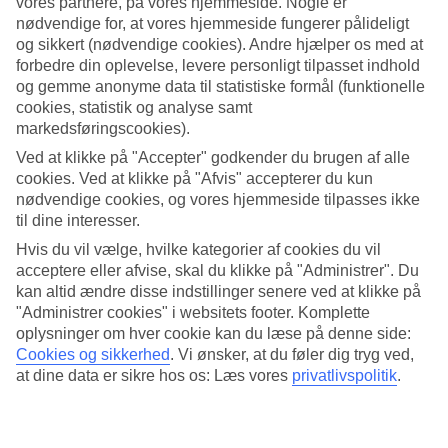
vores partnere, på vores hjemmeside. Nogle er
nødvendige for, at vores hjemmeside fungerer pålideligt
Søg
og sikkert (nødvendige cookies). Andre hjælper os med at
forbedre din oplevelse, levere personligt tilpasset indhold
og gemme anonyme data til statistiske formål (funktionelle
cookies, statistik og analyse samt
Du er på nuværende tidspunkt på
markedsføringscookies).
Hjem
Ved at klikke på "Accepter" godkender du brugen af alle
Rejse
cookies. Ved at klikke på "Afvis" accepterer du kun
Italien
nødvendige cookies, og vores hjemmeside tilpasses ikke
Calabrien
til dine interesser.
Pizzo
All Inclusive
Hvis du vil vælge, hvilke kategorier af cookies du vil
acceptere eller afvise, skal du klikke på "Administrer". Du
Kæmpe rejseoutlet
kan altid ændre disse indstillinger senere ved at klikke på
"Administrer cookies" i websitets footer. Komplette
Gør et kup »
oplysninger om hver cookie kan du læse på denne side:
Cookies og sikkerhed
.
Vi ønsker, at du føler dig tryg ved,
All Inclusive Pizzo
at dine data er sikre hos os: Læs vores
privatlivspolitik
.
Vores All Inclusive hoteller er perfekte til dig, der vil spise og drikke
godt på ferien - uden at skulle tænke på regningen. Drømmer du om