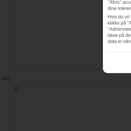
"Afvis" acc
dine intere
Hvis du vil
klikke på "
"Administre
læse på de
data er sik
4/12