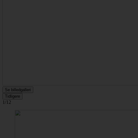
Se billedgalleri
Tidligere
1/12