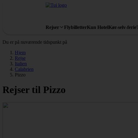
Rejser
Flybilletter
Kun Hotel
Kør-selv-ferie
Du er på nuværende tidspunkt på
Hjem
Rejse
Italien
Calabrien
Pizzo
Rejser til Pizzo