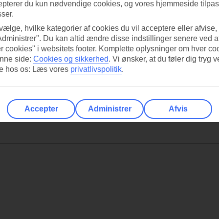
epterer du kun nødvendige cookies, og vores hjemmeside tilpass
sser.
 vælge, hvilke kategorier af cookies du vil acceptere eller afvise,
Administrer". Du kan altid ændre disse indstillinger senere ved a
r cookies" i websitets footer. Komplette oplysninger om hver co
nne side:
Cookies og sikkerhed
.
Vi ønsker, at du føler dig tryg v
re hos os: Læs vores
privatlivspolitik
.
Accepter
Administrer
Afvis