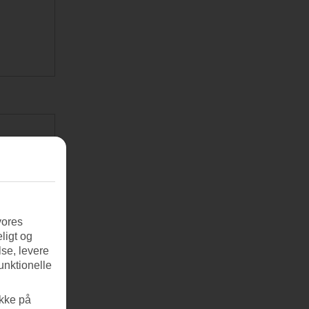
vores
ligt og
se, levere
unktionelle
ikke på