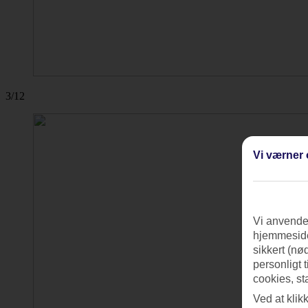
3/12
Vi værner 
Vi anvender
hjemmeside
sikkert (nø
personligt 
cookies, st
Ved at klik