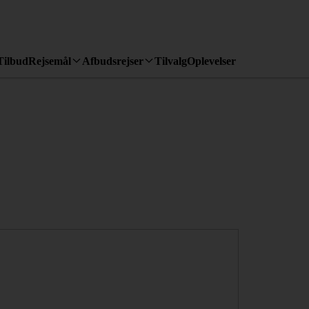
Tilbud
Rejsemål
Afbudsrejser
Tilvalg
Oplevelser