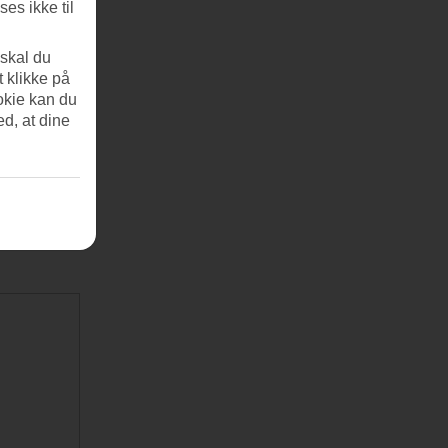
es ikke til
 skal du
t klikke på
okie kan du
ed, at dine