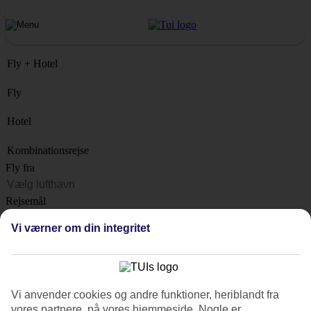
Fly + Hotel
Fly
Hotel
Kombinationsrejse
Fly fra
Rejsemål
Liste
Vi værner om din integritet
Hvornår?
Hvor længe?
1 uge
Vi anvender cookies og andre funktioner, heriblandt fra
Antal rejsende
vores partnere, på vores hjemmeside. Nogle er