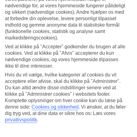
nødvendige for, at vores hjemmeside fungerer pålideligt
Søg
og sikkert (nødvendige cookies). Andre hjælper os med
at forbedre din oplevelse, levere personligt tilpasset
indhold og gemme anonyme data til statistiske formål
(funktionelle cookies, statistik og analyse samt
Du er på nuværende tidspunkt på
markedsføringscookies).
Ved at klikke på "Accepter" godkender du brugen af alle
Hjem
Rejse
cookies. Ved at klikke på "Afvis" accepterer du kun
Indonesien
nødvendige cookies, og vores hjemmeside tilpasses
Bali
ikke til dine interesser.
Candi Dasa
Afbudsrejser
Hvis du vil vælge, hvilke kategorier af cookies du vil
acceptere eller afvise, skal du klikke på "Administrer".
Afbudsrejser Candi Dasa
Du kan altid ændre disse indstillinger senere ved at
klikke på "Administrer cookies" i websitets footer.
Komplette oplysninger om hver cookie kan du læse på
Her finder du vores afbudsrejser til Candi Dasa. Smidige og billige
denne side:
Cookies og sikkerhed
.
Vi ønsker, at du føler
pakkerejser, der bringer dig til varmen. På nogle af vores
dig tryg ved, at dine data er sikre hos os: Læs vores
afbudsrejser indgår
All Inclusive
, mens andre tilbud er mere
privatlivspolitik
.
spartanske – her findes noget for enhver smag og pengepung.
Hoteltips