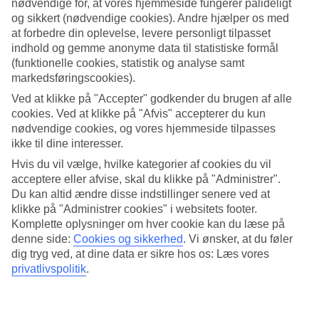
nødvendige for, at vores hjemmeside fungerer pålideligt
og sikkert (nødvendige cookies). Andre hjælper os med
Søg
at forbedre din oplevelse, levere personligt tilpasset
indhold og gemme anonyme data til statistiske formål
(funktionelle cookies, statistik og analyse samt
markedsføringscookies).
Du er på nuværende tidspunkt på
Ved at klikke på "Accepter" godkender du brugen af alle
Hjem
cookies. Ved at klikke på "Afvis" accepterer du kun
Rejse
nødvendige cookies, og vores hjemmeside tilpasses
Grækenland
ikke til dine interesser.
Skiathos
Skiathos by
Hvis du vil vælge, hvilke kategorier af cookies du vil
Afbudsrejser
acceptere eller afvise, skal du klikke på "Administrer".
Du kan altid ændre disse indstillinger senere ved at
Afbudsrejser til Skiathos by
klikke på "Administrer cookies" i websitets footer.
Komplette oplysninger om hver cookie kan du læse på
denne side:
Cookies og sikkerhed
.
Vi ønsker, at du føler
Her finder du vores afbudsrejser og last minute rejser til
Skiathos by
.
dig tryg ved, at dine data er sikre hos os: Læs vores
Vi har samlet alle rejserne her, så du kan få et overblik over de
privatlivspolitik
.
afbudsrejser, der er aktuelle for Skiathos by. På nogle af vores
afbudsrejser indgår All Inclusive i prisen, men det kan ofte tilkøbes
til mange af hotellerne, hvis du ønsker det.