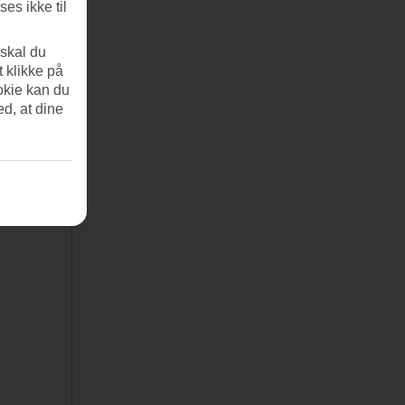
es ikke til
 skal du
t klikke på
okie kan du
ed, at dine