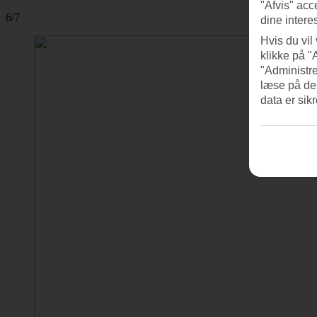
"Afvis" acc
6/7
dine intere
Hvis du vil
klikke på "
"Administre
læse på de
data er sik