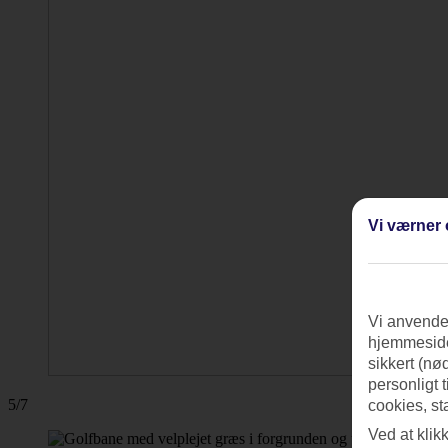
Vi værner 
Vi anvender
hjemmeside
sikkert (nø
personligt 
5/7
cookies, st
Ved at klik