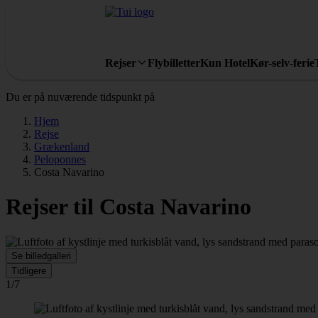
Rejser
Flybilletter
Kun Hotel
Kør-selv-ferie
Du er på nuværende tidspunkt på
Hjem
Rejse
Grækenland
Peloponnes
Costa Navarino
Rejser til Costa Navarino
Se billedgalleri
Tidligere
1/7