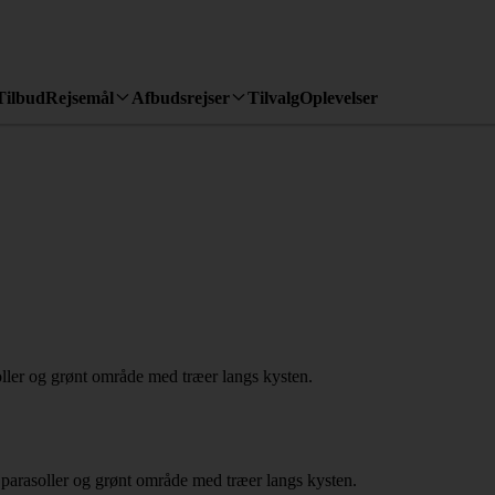
Tilbud
Rejsemål
Afbudsrejser
Tilvalg
Oplevelser