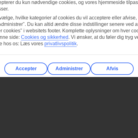
epterer du kun nødvendige cookies, og vores hjemmeside tilpass
sser.
 vælge, hvilke kategorier af cookies du vil acceptere eller afvise,
Administrer". Du kan altid ændre disse indstillinger senere ved a
r cookies" i websitets footer. Komplette oplysninger om hver co
nne side:
Cookies og sikkerhed
.
Vi ønsker, at du føler dig tryg v
re hos os: Læs vores
privatlivspolitik
.
Accepter
Administrer
Afvis