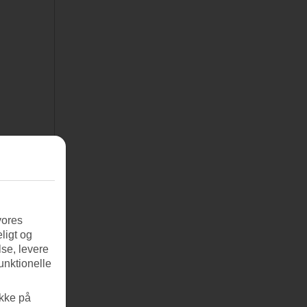
vores
ligt og
se, levere
unktionelle
ikke på